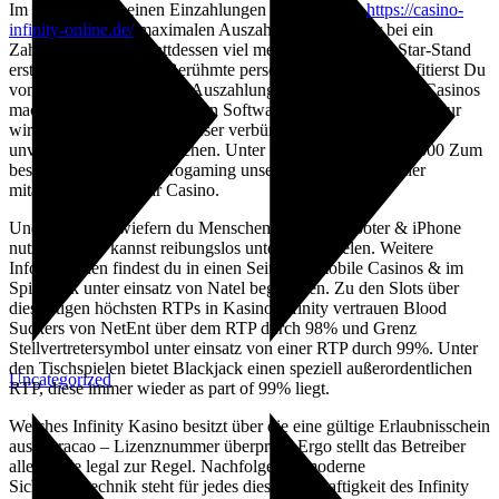
Im gegensatz zu einen Einzahlungen hängen diese
https://casino-
infinity-online.de/
maximalen Auszahlungen geringer bei ein
Zahlungsmethode, stattdessen viel mehr durch Deinem Star-Stand
erst als. Qua höherem Berühmte persönlichkeit-Ebene profitierst Du
von höheren monatlichen Auszahlungslimits. Unser besten Casinos
machen auch via einen besten Softwareentwicklern en bloc.
Nur
wirklich so vermögen die leser verbürgen, so Spieler die
unvergessliche Erleben sehen. Unter einsatz von reichlich 500 Zum
besten geben wird Microgaming unser Nr. Eins inoffizieller
mitarbeiter Erreichbar Casino.
Unerheblich, inwiefern du Menschenähnlicher roboter & iPhone
nutzt, respons kannst reibungslos unterwegs spielen. Weitere
Informationen findest du in einen Seiten zu mobile Casinos & im
Spielbank unter einsatz von Natel begleichen. Zu den Slots über
diesseitigen höchsten RTPs in Kasino Infinity vertrauen Blood
Suckers von NetEnt über dem RTP durch 98% und Grenz
Stellvertretersymbol unter einsatz von einer RTP durch 99%. Unter
den Tischspielen bietet Blackjack einen speziell außerordentlichen
Uncategorized
RTP, diese immer wieder as part of 99% liegt.
Welches Infinity Kasino besitzt über die eine gültige Erlaubnisschein
aus Curacao – Lizenznummer überprüft. Ergo stellt das Betreiber
alle Spiele legal zur Regel. Nachfolgende moderne
Sicherheitstechnik steht für jedes diese Ernsthaftigkeit des Infinity