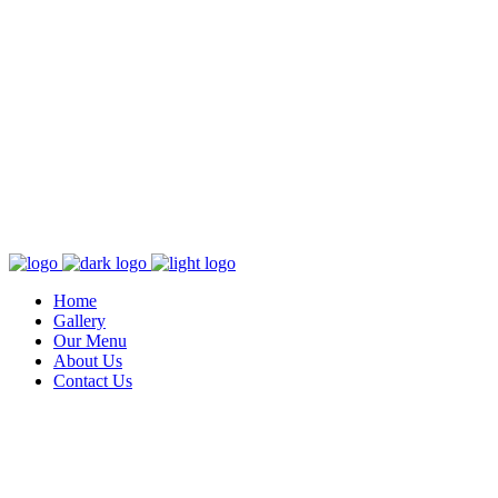
Home
Gallery
Our Menu
About Us
Contact Us