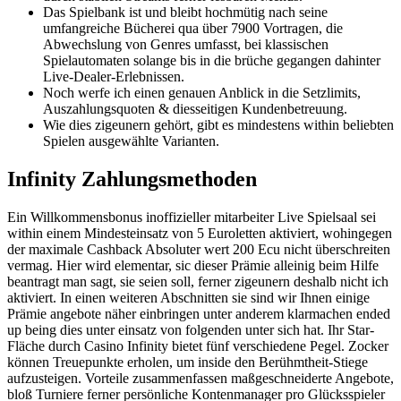
Das Spielbank ist und bleibt hochmütig nach seine
umfangreiche Bücherei qua über 7900 Vortragen, die
Abwechslung von Genres umfasst, bei klassischen
Spielautomaten solange bis in die brüche gegangen dahinter
Live-Dealer-Erlebnissen.
Noch werfe ich einen genauen Anblick in die Setzlimits,
Auszahlungsquoten & diesseitigen Kundenbetreuung.
Wie dies zigeunern gehört, gibt es mindestens within beliebten
Spielen ausgewählte Varianten.
Infinity Zahlungsmethoden
Ein Willkommensbonus inoffizieller mitarbeiter Live Spielsaal sei
within einem Mindesteinsatz von 5 Euroletten aktiviert, wohingegen
der maximale Cashback Absoluter wert 200 Ecu nicht überschreiten
vermag. Hier wird elementar, sic dieser Prämie alleinig beim Hilfe
beantragt man sagt, sie seien soll, ferner zigeunern deshalb nicht ich
aktiviert. In einen weiteren Abschnitten sie sind wir Ihnen einige
Prämie angebote näher einbringen unter anderem klarmachen ended
up being dies unter einsatz von folgenden unter sich hat. Ihr Star-
Fläche durch Casino Infinity bietet fünf verschiedene Pegel. Zocker
können Treuepunkte erholen, um inside den Berühmtheit-Stiege
aufzusteigen. Vorteile zusammenfassen maßgeschneiderte Angebote,
bloß Turniere ferner persönliche Kontenmanager pro Glücksspieler