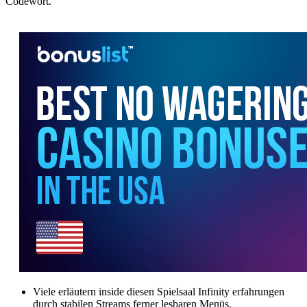
Codewort.
Viele erläutern inside diesen Spielsaal Infinity erfahrungen
durch stabilen Streams ferner lesbaren Menüs.