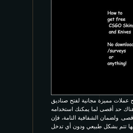
ح عملات مميزة مجانية لفتح صناديق
هناك حد أقصى لما يمكنك استخدامه
ة التامة، فإن KeyDrop لعبة عادلة وموثوقة، مما