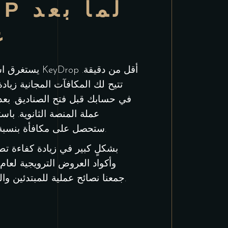
DROP
عا
يستغرق استخدام 
تتيح لك المكافآت المجانية زيا
CSGODUDECOM، ستحصل على مكافأة بنسبة 10% على إيداعك بالإضافة إلى 0.50 جنيه إسترليني مجانًا لتصفح الموقع.
Csgo-artykuł.com، جمعنا نصائح عملية للمبتدئين والخبراء على حدٍ سواء لمساعدتكم في إدارة متطلباتكم وتحقيق نتائج مُرضية.