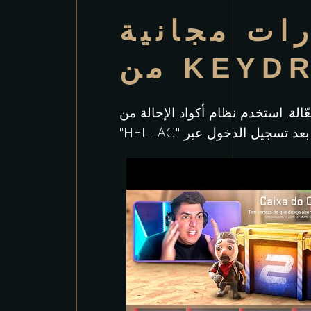
ات مجانية
ستخدم نظام أكواد الإحالة من KeyDrop مثل