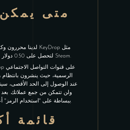
متى يمكن 
لدينا محررون وكتاب 
"HELLAG" لتحصل على 0.50 دولار (حوالي 3.00 دولار) مجانًا. أدخله في خانة "استخدام الكود" بعد تسجيل الدخول عبر Steam.
الرسمية، حيث ينشرون بانتظام رمو
عند الوصول إلى الحد الأقصى، سي
ولن تتمكن من جمع عملاتك. بعد
ببساطة على "استخدام الرمز" أعلى الصفحة الرئيسية لتفعيله.
قائمة أك