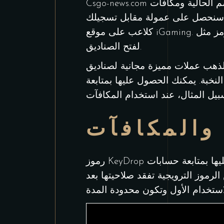
Csgo-news.com دليلًا شاملًا لرموز الخصم الحالية ومكافآت KeyDrop لعام 2025. HellaGood.Advertising هي منصة تقدم رموزًا
سنحصل على عمولة مقابل تسجيلك
كلاعب على موقع iGaming. استخدام رمز مثل "HELLAG" سيمنحك مكافأة بنسبة 10% على إيداعك التالي، مما يزيد من ميزانيتك
لفتح الصناديق.
لذهب عملات مميزة مجانية لصناديق
النخبة. يمكنك الحصول عليها بمتابعة KeyDrop على وسائل التواصل الاجتماعي وتفعيل زر "استخدام الرمز". تقل احتمالية ظهور
والمكافآت
رموز KeyDrop الذهبية هي رموز مكافآت خاصة يمكنك الحصول عليها بمتابعة حسابات KeyDrop على مواقع التواصل الاجتماعي.
رموز الترويجية تفقد صلاحيتها بعد