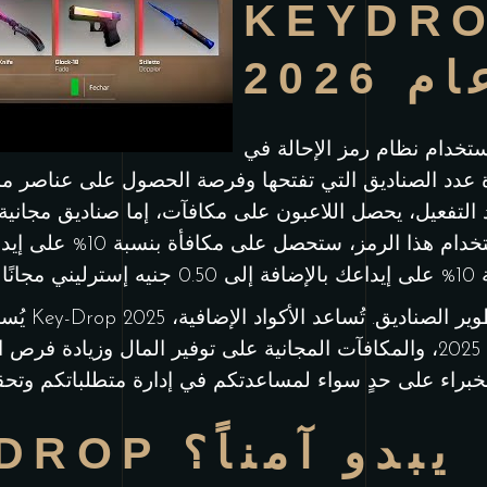
KEY لما بعد
م 2026
نظام رمز الإحالة في KeyDrop أقل من دقيقة.
دة عدد الصناديق التي تفتحها وفرصة الحصول على عناصر مم
عملة المنصة الثانوية. باس
يُساهم اس
وأكواد العروض الترويجية لعام 2025، والمكافآت المجانية على توفير الم
أم أن KEYDROP يبدو آمناً؟