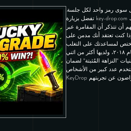
يل سوى رمز واحد لكل جلسة.
تفضل بزيارة key-drop.com وسجل حسابك أو سجل دخولك
 أن تتذكر أن المقامرة عبر
 إذا كنت تعتقد أنك مدمن على
ختص لمساعدتك على التغلب
على إدمانك. تعمل المنصة منذ عام ٢٠١٨، ولديها أكثر من اثني
 "النزاهة المُثبتة" لضمان
ستخدم عدد كبير من الأشخاص