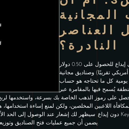
المجانية
 العناصر
النادرة؟
إذا لم تقبل العرض، فلن تحتاج إلى إيداع للحصول على 0.50 دولار
ًا (ما يعادل 2.00 دولار أمريكي تقريبًا) وصناديق مجانية
يومية. كل ما تحتاجه هو حساب Steam أساسي وأن تكون بالغًا من
 في منطقة يُسمح فيها بالمقامرة عبر
 واحصل على رموز الذهب الخاصة بك بسرعة، واستخدمها لرب
كافأة اللاعبين المخلصين، ولكن لمنع إساءة استخدامها، 
دون إيداع. سيظهر لك إشعار عند الوصول إلى الحد الأقصى. ولضمان الشفافي
يضمن أن جميع عمليات فتح الصناديق وتوزيعها تتم بشكل طبيعي ودون أي تدخل.