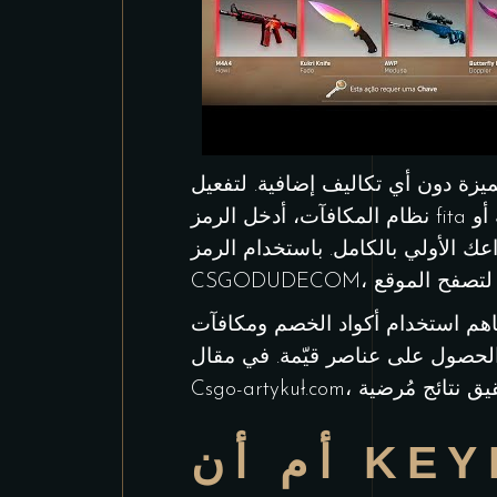
يزة دون أي تكاليف إضافية. لتفعيل
نظام المكافآت، أدخل الرمز fita في حسابك قبل فتح الصناديق. بعد التفعيل، يحصل اللاعبون على مكافآت، إما صناديق مجانية أو
تخدام هذا الرمز، ستحصل على مكافأة بنسبة 10% على إيداعك الأولي بالكامل. باستخدام الرمز
تخدام أكواد الخصم ومكافآت Key-Drop 2025 بشكلٍ كبير في زيادة كفاءة تطوير الصناديق. تُساعد الأكواد الإضافية،
ال وزيادة فرص الحصول على عناصر قيّمة. في مقال