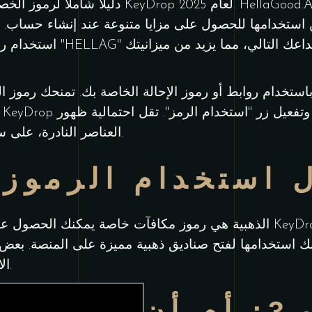
ن استخدامها للحصول على مزايا متنوعة عند إنشاء حساب.
تخدام روابط أو رموز الإحالة الخاصة بك. تمنحك رموز ا
العناصر النادرة، على سبيل المثال، عند استخدام المكافآت.
 استخدام الرموز 
 استخدامها لفتح صناديق ذهبية مميزة على المنصة. بعض ال
الاستخدام الأول وتكون محدودة المدة.
س3: أم أن