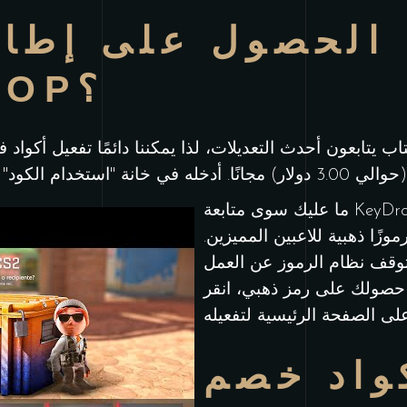
الحصول على إطار
من KEYDROP؟
يتابعون أحدث التعديلات، لذا يمكننا دائمًا تفعيل أكواد فعّالة. ا
ما عليك سوى متابعة KeyDrop على قنوات التواصل الاجتماعي
زًا ذهبية للاعبين المميزين.
توقف نظام الرموز عن العمل
 حصولك على رمز ذهبي، انقر
واد خصم