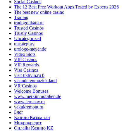
Social Casinos
The 12 Best Free Workout Apps Tested by Experts 2026
The best new online casino
Trading
trudogolikam.ru
Trusted Casinos
Trustly Casinos
Uncategorized
uncategory
urologe-meyer.de
Video Slots
VIP Casinos
VIP Rewards
Visa Casinos
visit-tikhvin.ru b
vlaanderenmuziek.land
VR Casinos
Welcome Bonuses
www.merkimmobilien.de
www.terrasov.ru
yakukremont.ru
Блог
Казино Казахстан
Микрокредит
Онлайн Казино KZ