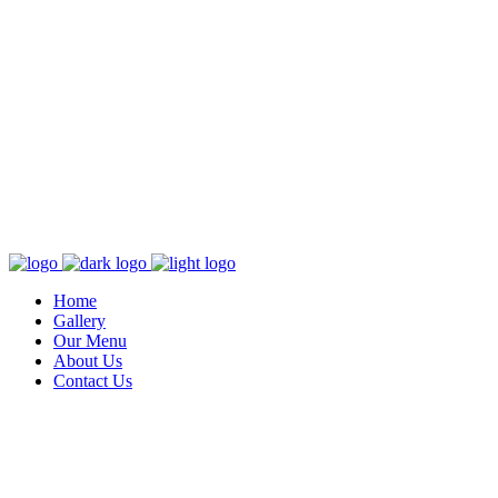
Home
Gallery
Our Menu
About Us
Contact Us