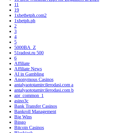
11
19
1xbetbetph.com2
1xbetph.ph
2
3
4
5
5000BA_Z
51radost.ru 500
6
Affiliate
Affiliate News
AI in Gambling
Anonymous Casinos
antalyaototamircilerodasi.com a
antalyaototamircilerodasi.com b
apr_common_1
asino3c
Bank Transfer Casinos
Bankroll Management
Big Wins
Bingo
Bitcoin Casinos
Blackjack