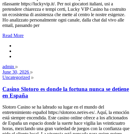
rilassante https://luckyvip.it/. Per noi giocatori italiani, usi a
pretendere chiarezza e tempi certi, Lucky VIP Casino ha costruito
un ecosistema di assistenza che mette al centro le nostre esigenze.
Ho analizzato personalmente ogni canale, dalla chat dal vivo alle
email, passando per
Read More
admin
June 30, 2026
Uncategorized
Casino Slotoro es donde la fortuna nunca se detiene
en España
Slotoro Casino se ha labrado su lugar en el mundo del
entretenimiento español https://slotoroo.net/es-es/. Aquí, la emoción
está siempre encendida. Este casino online ofrece a los aficionados
de España un espacio donde la suerte hace vigilia las veinticuatro
horas, mezclando una gran variedad de juegos con la confianza que
pide el cliente local. La vivencia está pensada para quien quiere