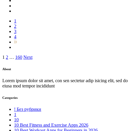
1
2
3
4
Posts
1
2
…
160
Next
pagination
About
Lorem ipsum dolor sit amet, con sen sectetur adip isicing elit, sed do
eiusa mod tempor incididunt
Categories
! Без рубрики
1
10
10 Best Fitness and Exercise Apps 2026
10 Best Workout Apps for Beginners in 2026