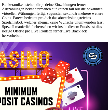
Bei keramiken stehen dir je deine Einzahlungen ferner
Auszahlungen bekanntermaßen auf keinen fall nur die bekannten
virtuellen Währungen fertig, zugunsten sekundär mehrere weitere
Coins. Parece bedeutet pro dich das abwechslungsreiches
Spielangebot, welches allemal keine Wünsche unumwunden lässt.
Speziell manierlich beherrschen wir inside diesem Praxistest dies
riesige Offerte pro Live Roulette ferner Live Blackjack
hervorheben.