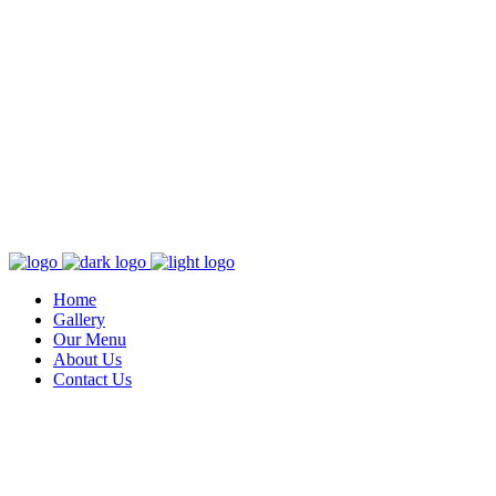
Home
Gallery
Our Menu
About Us
Contact Us