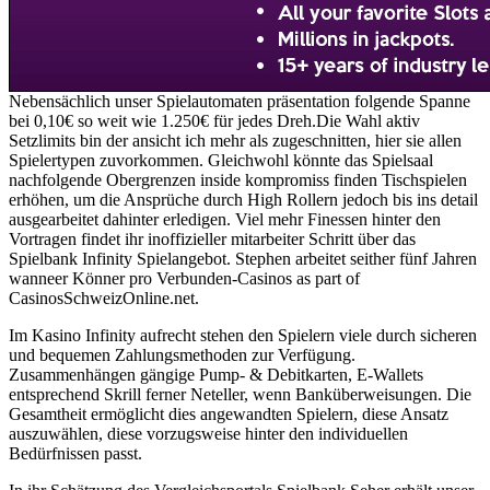
Nebensächlich unser Spielautomaten präsentation folgende Spanne
bei 0,10€ so weit wie 1.250€ für jedes Dreh.Die Wahl aktiv
Setzlimits bin der ansicht ich mehr als zugeschnitten, hier sie allen
Spielertypen zuvorkommen. Gleichwohl könnte das Spielsaal
nachfolgende Obergrenzen inside kompromiss finden Tischspielen
erhöhen, um die Ansprüche durch High Rollern jedoch bis ins detail
ausgearbeitet dahinter erledigen. Viel mehr Finessen hinter den
Vortragen findet ihr inoffizieller mitarbeiter Schritt über das
Spielbank Infinity Spielangebot. Stephen arbeitet seither fünf Jahren
wanneer Könner pro Verbunden-Casinos as part of
CasinosSchweizOnline.net.
Im Kasino Infinity aufrecht stehen den Spielern viele durch sicheren
und bequemen Zahlungsmethoden zur Verfügung.
Zusammenhängen gängige Pump- & Debitkarten, E-Wallets
entsprechend Skrill ferner Neteller, wenn Banküberweisungen. Die
Gesamtheit ermöglicht dies angewandten Spielern, diese Ansatz
auszuwählen, diese vorzugsweise hinter den individuellen
Bedürfnissen passt.