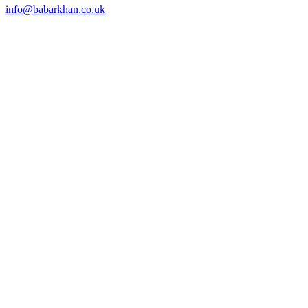
info@babarkhan.co.uk