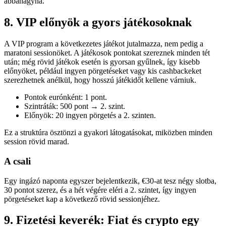
abbahagyná.
8. VIP előnyök a gyors játékosoknak
A VIP program a következetes játékot jutalmazza, nem pedig a
maratoni sessionöket. A játékosok pontokat szereznek minden tét
után; még rövid játékok esetén is gyorsan gyűlnek, így kisebb
előnyöket, például ingyen pörgetéseket vagy kis cashbackeket
szerezhetnek anélkül, hogy hosszú játékidőt kellene várniuk.
Pontok eurónként: 1 pont.
Szintráták: 500 pont → 2. szint.
Előnyök: 20 ingyen pörgetés a 2. szinten.
Ez a struktúra ösztönzi a gyakori látogatásokat, miközben minden
session rövid marad.
A csali
Egy ingázó naponta egyszer bejelentkezik, €30-at tesz négy slotba,
30 pontot szerez, és a hét végére eléri a 2. szintet, így ingyen
pörgetéseket kap a következő rövid sessionjéhez.
9. Fizetési keverék: Fiat és crypto egy