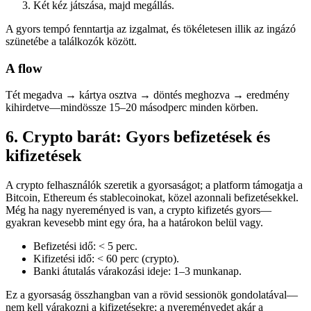
Két kéz játszása, majd megállás.
A gyors tempó fenntartja az izgalmat, és tökéletesen illik az ingázó
szünetébe a találkozók között.
A flow
Tét megadva → kártya osztva → döntés meghozva → eredmény
kihirdetve—mindössze 15–20 másodperc minden körben.
6. Crypto barát: Gyors befizetések és
kifizetések
A crypto felhasználók szeretik a gyorsaságot; a platform támogatja a
Bitcoin, Ethereum és stablecoinokat, közel azonnali befizetésekkel.
Még ha nagy nyereményed is van, a crypto kifizetés gyors—
gyakran kevesebb mint egy óra, ha a határokon belül vagy.
Befizetési idő: < 5 perc.
Kifizetési idő: < 60 perc (crypto).
Banki átutalás várakozási ideje: 1–3 munkanap.
Ez a gyorsaság összhangban van a rövid sessionök gondolatával—
nem kell várakozni a kifizetésekre; a nyereményedet akár a