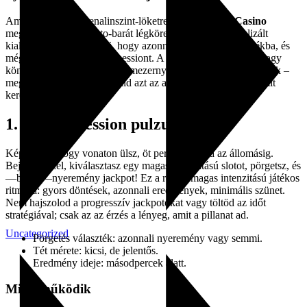
Amikor egy kis adrenalinszint‑löketre vágysz,
Bizzo Casino
megadja. A oldal crypto‑barát légköre és mobilra optimalizált
kialakítása lehetővé teszi, hogy azonnal belemerülj egy játékba, és
még ebéd előtt befejezd a sessiont. A márka jó hírneve egy nagy
könyvtárról – több mint háromezernyi slot és több száz élő játék –
megkönnyíti, hogy megtaláld azt az azonnali nyereményt, amit
keresel.
1. A gyors session pulzusa
Képzeld el, hogy vonaton ülsz, öt perc van hátra az állomásig.
Bejelentkezel, kiválasztasz egy magas volatilitású slotot, pörgetsz, és
—boom—nyeremény jackpot! Ez a rövid, magas intenzitású játékos
ritmusa: gyors döntések, azonnali eredmények, minimális szünet.
Nem hajszolod a progresszív jackpotokat vagy töltöd az időt
stratégiával; csak az az érzés a lényeg, amit a pillanat ad.
Uncategorized
Pörgetés választék: azonnali nyeremény vagy semmi.
Tét mérete: kicsi, de jelentős.
Eredmény ideje: másodpercek alatt.
Miért működik