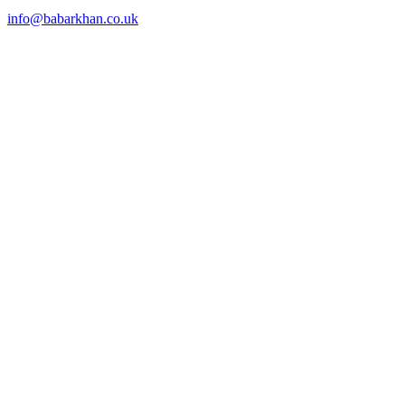
info@babarkhan.co.uk