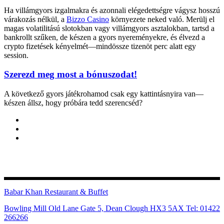
Ha villámgyors izgalmakra és azonnali elégedettségre vágysz hosszú
várakozás nélkül, a
Bizzo Casino
környezete neked való. Merülj el
magas volatilitású slotokban vagy villámgyors asztalokban, tartsd a
bankrollt szűken, de készen a gyors nyereményekre, és élvezd a
crypto fizetések kényelmét—mindössze tizenöt perc alatt egy
session.
Szerezd meg most a bónuszodat!
A következő gyors játékrohamod csak egy kattintásnyira van—
készen állsz, hogy próbára tedd szerencséd?
Babar Khan Restaurant & Buffet
Bowling Mill Old Lane Gate 5, Dean Clough HX3 5AX Tel: 01422
266266