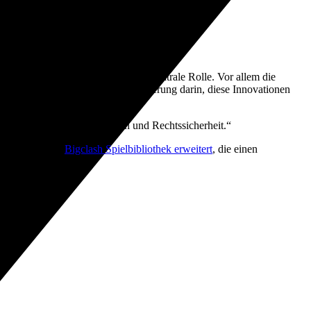
htliche und soziale Faktoren eine zentrale Rolle. Vor allem die
nthusiasten besteht die Herausforderung darin, diese Innovationen
orderungen an die Organisation und Rechtssicherheit.“
auf der Website
Bigclash Spielbibliothek erweitert
, die einen