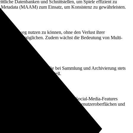
ttliche Datenbanken und Schnittstellen, um Spiele effizient zu
ive Metadata (MAAM) zum Einsatz, um Konsistenz zu gewährleisten.
 Geräte hinweg nutzen zu können, ohne den Verlust ihrer
rfahrung zu ermöglichen. Zudem wächst die Bedeutung von Multi-
heberrechtsbestimmungen, die bei Sammlung und Archivierung stets
skonforme Handhabung essenziell.
halb der Bibliothek. Die Integration von Social-Media-Features
 dadurch die Anforderungen an intuitive Benutzeroberflächen und