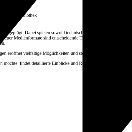
unity-Features
greifende Bibliothek
eifend
ngen geprägt. Dabei spielen sowohl technische Innovationen als auch rec
n neuer Medienformate sind entscheidende Treiber. Für Fachleute und E
en.
en eröffnet vielfältige Möglichkeiten und stellt gleichzeitig hohe Anf
 möchte, findet detaillierte Einblicke und Ressourcen unter anderem 