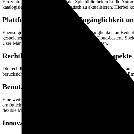
Ein zentraler Trend innerhalb digitaler Spielbibliotheken ist die Au
katalogisieren und Metadaten automatisch zu aktualisieren. Hierbe
Plattformübergreifende Zugänglichkeit un
Ebenso gewinnt die plattformübergreifende Zugänglichkeit an Bedeutu
gespeicherten Fortschritte hinnehmen zu müssen. Cloud-basierte Spe
User-Management-Tools und Synchronisationsdiensten.
Rechtliche und urheberrechtliche Aspekte
Die rechtlichen Rahmenbedingungen stellen eine bedeutende Herausf
berücksichtigt werden müssen. Insbesondere bei der Nutzung von Emu
Benutzerfreundlichkeit und Personalisier
Eine weiterentwickelte Nutzererfahrung beinhaltet personalisierte Em
ermöglicht zudem den Austausch zwischen Nutzern und fördert die C
flexible Management-Tools.
Innovative Beispiele und zukünftige Entw