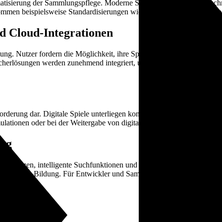
tomatisierung der Sammlungspflege. Moderne Systeme verwenden fortschri
i kommen beispielsweise Standardisierungen wie die Media Art & Arch
d Cloud-Integrationen
ng. Nutzer fordern die Möglichkeit, ihre Spiele über unterschiedliche
icherlösungen werden zunehmend integriert, um eine nahtlose Nutzere
orderung dar. Digitale Spiele unterliegen komplexen Lizenzen und Ur
lationen oder bei der Weitergabe von digitalen Kopien ist eine recht
ung
pfehlungen, intelligente Suchfunktionen und interaktive Elemente inner
ommunity-Bildung. Für Entwickler und Sammler gleichermaßen steigen
icklungen