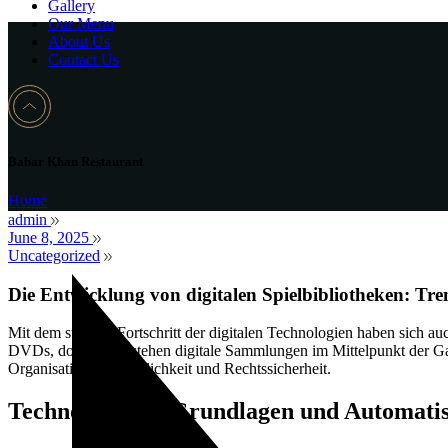
Gallery
Our Menu
About Us
Contact Us
Babar Khan Restaurant
Home
admin
June 8, 2025
Uncategorized
Die Entwicklung von digitalen Spielbibliotheken: T
Mit dem stetigen Fortschritt der digitalen Technologien haben sich 
DVDs, doch heute stehen digitale Sammlungen im Mittelpunkt der Ga
Organisation, Zugänglichkeit und Rechtssicherheit.
Technologische Grundlagen und Automati