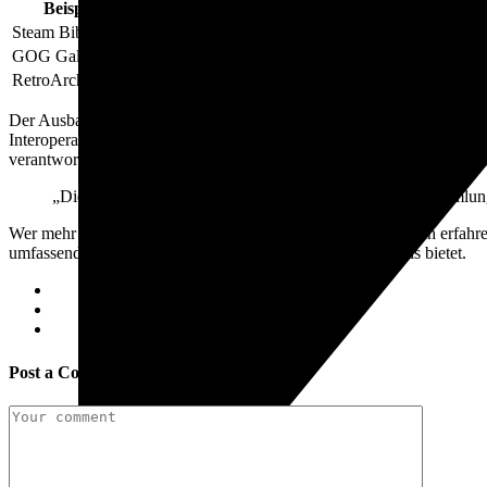
Beispiel
Innovative Merkmale
Steam Bibliothek
Automatisierte Updates, Cloud-Speicherung, Comm
GOG Galaxy
Offene Plattform, DRM-freie Spiele, plattformüber
RetroArch
Emulation, Sammlung alter Spiele, plattformübergr
Der Ausbau digitaler Spielbibliotheken ist von vielfältigen Entwicklu
Interoperabilität zwischen verschiedenen Systemen und die Integratio
verantwortungsvoll und visionär in bestehende Strukturen zu integrier
„Die kontinuierliche Weiterentwicklung digitaler Spielsammlung
Wer mehr über die neuesten Entwicklungen in diesem Bereich erfahren
umfassenden Überblick über die aktuellen Trends und Tools bietet.
Post a Comment