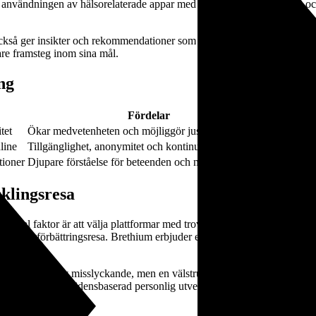
användningen av hälsorelaterade appar med över 50 % mellan 2018 och 20
 också ger insikter och rekommendationer som hjälper användaren att gö
are framsteg inom sina mål.
ng
Fördelar
tet
Ökar medvetenheten och möjliggör justeringar i realtid
line
Tillgänglighet, anonymitet och kontinuitet
tioner
Djupare förståelse för beteenden och mönster
cklingsresa
central faktor är att välja plattformar med trovärdighet och vetenskapl
serad självförbättringsresa. Brethium erbjuder ett digitalt ekosystem s
ående.
ande känslor av misslyckande, men en välstrukturerad digital plattform h
trukturerad och evidensbaserad personlig utvecklingsresa, där digital t
tveckling