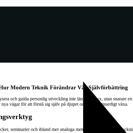
: Hur Modern Teknik Förändrar Vår Självförbättring
era och guida personlig utveckling inte längre en lyx, utan snarare en n
ya vägar för att förstå sig själv på djupet och att kontinuerligt växa.
ingsverktyg
 böcker, seminarier och ibland mer analoga metoder som dagboksantecknin