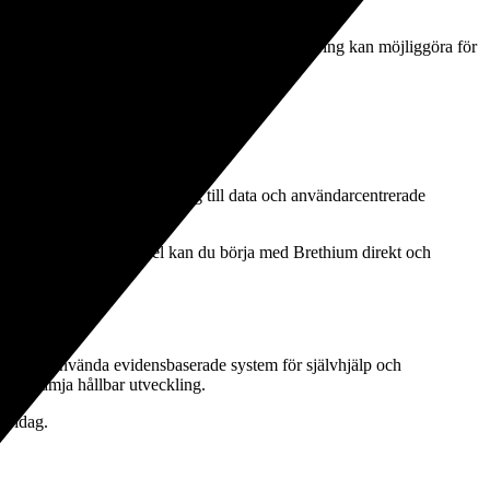
analys, proaktiv coaching och prediktiv modellering kan möjliggöra för
kontinuerlig lärandeprocess.”
örändring. Utbildning, tillgång till data och användarcentrerade
lplanering. Som ett exempel kan du börja med Brethium direkt och
ider. Att använda evidensbaserade system för självhjälp och
 och främja hållbar utveckling.
d idag.