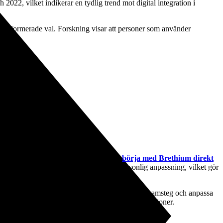
22, vilket indikerar en tydlig trend mot digital integration i
ra informerade val. Forskning visar att personer som använder
ig grund. Här kan digitala lösningar som
börja med Brethium direkt
om kombinerar vetenskaplig metodik med personlig anpassning, vilket gör
jälper användare att sätta realistiska mål, följa framsteg och anpassa
eknik används som en förlängning av ens egna ambitioner.