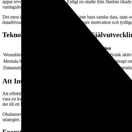
appar revolutionerat detta område. Enligt en studie från
Statista
ökade 
vardagslivet.
Det mest intressanta är hur dessa verktyg inte bara samlar data, utan
datadrivna självhjälpsverktyg rapporterar högre motivation och tydlig
Teknologins Roll i Strategisk Självutveckli
Verktyg
Funktion
Wearables (t.ex. smartklockor)
Hälsospårning, sömndata, fysisk aktivi
Mentala hälsoprogram
Mindfulness, stresshantering, terapi on
Dataanalysplattformar
Personliga rapporter och rekommenda
Att Integrera Teknik i sin Personliga Utve
Att effektivt använda dessa verktyg kräver en strategisk approach. En 
vara en kvalificerad resurs för att påbörja en strukturerad, evidensba
det till ett kraftfullt verktyg för dem som vill ta kontroll över sitt välm
Obalansen mellan att samla data utan att agera kan leda till överväldig
strategier. Att börja med Brethium direkt kan vara början på en mer s
Framtidens Perspektiv: AI och Personlig U