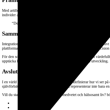
Med artificiell intelligens (AI) och maskininlärning förväntas framti
individer att inte bara reagera på sina trender, utan att förutsäga och 
“Den som omfamnar digitala verktyg för självutveckling vinner 
Sammanfattning: Digitala Verktyg för en B
Integration av teknik i personlig utveckling är inte längre ett exklusi
plattformar gör det möjligt för fler att nå sina mål med större precision
För den som är nyfiken på att ta sina första steg kan det vara värdefu
upptäcka hur teknologi kan bli en partner i din personliga utveckling.
Avslutande Reflektioner
I en värld där data och teknik kontinuerligt omdefinierar hur vi ser p
självförbättring, såsom Brethiums plattform, representerar inte bara en
Vill du starta din egen resa mot ett mer medvetet och hälsosamt liv? 