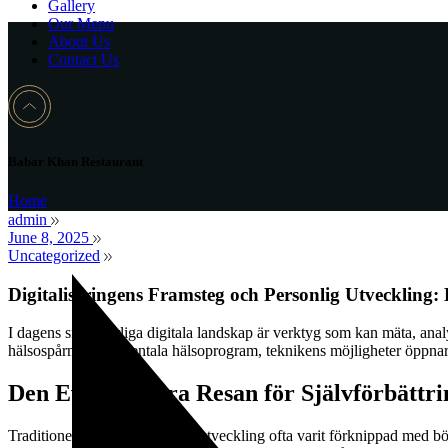
Gallery
Our Menu
About Us
Contact Us
Babar Khan Restaurant
Home
admin
June 8, 2025
Uncategorized
Digitaliseringens Framsteg och Personlig Utveckling
I dagens snabbrörliga digitala landskap är verktyg som kan mäta, analys
hälsospårning till mentala hälsoprogram, teknikens möjligheter öppnar n
Den Evolutionära Resan för Självförbättr
Traditionellt sett har personlig utveckling ofta varit förknippad med