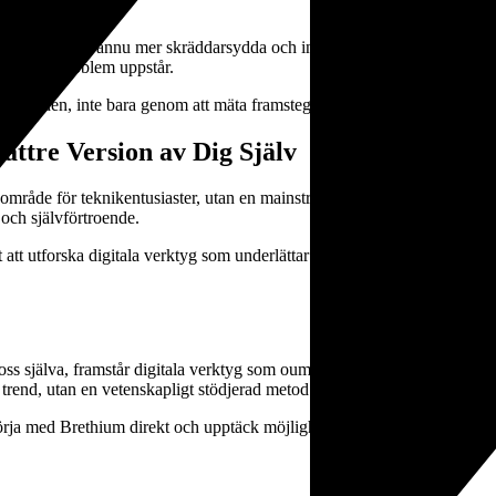
dens verktyg bli ännu mer skräddarsydda och intuitiva. Ännu bättre data
agera före problem uppstår.
i längden, inte bara genom att mäta framsteg, utan genom att skapa en 
ättre Version av Dig Själv
vt område för teknikentusiaster, utan en mainstream-metod för att skapa f
 och självförtroende.
llt att utforska digitala verktyg som underlättar självreflektion och må
å oss själva, framstår digitala verktyg som oumbärliga för moderna indiv
 trend, utan en vetenskapligt stödjerad metod att maximera sin potential
börja med Brethium direkt och upptäck möjligheterna att forma din framti