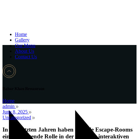
Home
Gallery
Our Menu
About Us
Contact Us
Babar Khan Restaurant
Home
admin
June 8, 2025
Uncategorized
In den letzten Jahren haben digitale Escape-Rooms
eine bedeutende Rolle in der Welt der interaktiven