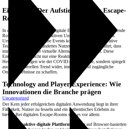
Einleitung: Der Aufstieg digitaler Escape-
Rooms
In den letzten Jahren haben digitale Escape-Rooms eine bedeutende
Rolle in der Welt der interaktiven Unterhaltung eingenommen.
Ursprünglich als physische Events konzipiert, haben innovative
Technologien und verändertes Nutzerverhalten dazu geführt, dass
immer mehr Anbieter virtuelle Alternativen entwickeln. Diese
Entwicklung ist nicht nur eine Reaktion auf globale
Herausforderungen wie der COVID-19-Pandemie, sondern spiegelt
auch den generellen Trend wider, immersive und zugängliche
Online-Erlebnisse zu schaffen.
Technology and Player Experience: Wie
Innovationen die Branche prägen
Uncategorized
Der Kern jeder erfolgreichen digitalen Anwendung liegt in ihrer
Fähigkeit, Nutzer zu fesseln und ein authentisches Erlebnis zu
bieten. Bei digitalen Escape-Rooms sind es vor allem:
Interaktive digitale Plattformen
– die auf Browser-basierten