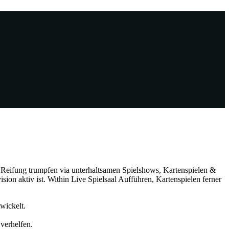
 & Reifung trumpfen via unterhaltsamen Spielshows, Kartenspielen &
sion aktiv ist. Within Live Spielsaal Aufführen, Kartenspielen ferner
wickelt.
verhelfen.