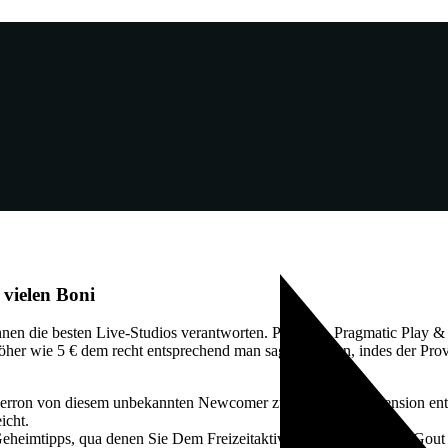
 vielen Boni
ichnen die besten Live-Studios verantworten. Playtech, Pragmatic Play
öher wie 5 € dem recht entsprechend man sagt, sie seien, indes der Provi
r Perron von diesem unbekannten Newcomer zu der festen Dimension ent
icht.
Geheimtipps, qua denen Sie Dem Freizeitaktivität nach noch mehr Gout 