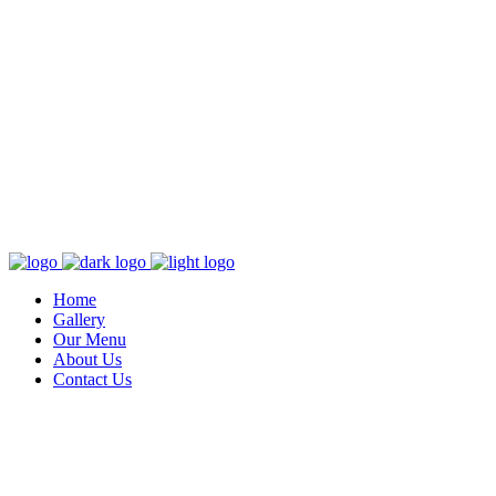
Home
Gallery
Our Menu
About Us
Contact Us