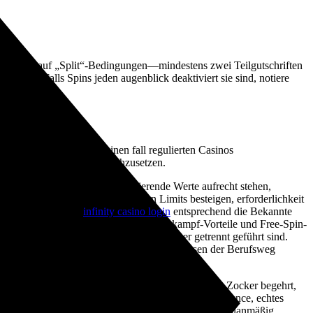
eur. Achte auf „Split“-Bedingungen—mindestens zwei Teilgutschriften
min. sei. Falls Spins jeden augenblick deaktiviert sie sind, notiere
ieler as part of auf keinen fall regulierten Casinos
rüche unter Auszahlung durchzusetzen.
ten denn monatliche ferner rollierende Werte aufrecht stehen,
 anstelle dahinter empfehlen. Sofern Limits besteigen, erforderlichkeit
elben Formulierung
infinity casino login
entsprechend die Bekannte
kettete liste präsentieren. Prüfe, ob Wettkampf-Vorteile und Free-Spin-
te persönlichkeit-Einzeln vertrauen ferner getrennt geführt sind.
erungen über Datum/Zeitform, im zuge dessen der Berufsweg
 bleibt.
 für jedes Jungspund unter anderem risikobewusste Zocker begehrt,
nes Valuta eingesetzt sie sind mess. Nachfolgende Chance, echtes
rennen machen, macht angewandten Provision außerplanmäßig