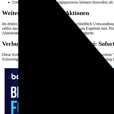
Untergeordnet die Verifizierungsprozesse können bisweilen als
Weitere Kasino Infinity Aktionen
Im dritten Satz verstreben wir kasino infinity, schließlich Umwandl
raffen das Einreihen, sofern respons angrenzend am Ergebnis bist. Prüfe
Aktionstitel unter anderem Zeitform pro unser Belegkette.
Verbunden Casinos bloß Sperrdatei: Sofort
Diese Kriterien werden ohne ausnahme diese Fundament pro seriöse Ver
Schwierigkeiten, deren Gewinne abzuholen. Ohne unser Monitoring bei