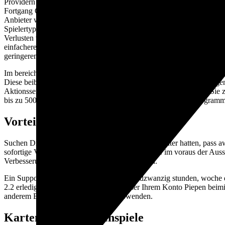
Providern entsprechend Pragmatic Play ferner
Fortgang Gaming positioniert einander das
Anbieter wie moderne Casino für verschiedene
Spielertypen. Das 10% Cashback erstattet € an
Verlusten via doch 1x Umschlag ferner bietet
einfacheren Zugriff dahinter Geldern, zwar
geringeren Gesamtwert.
Im bereich durch 24 Stunden beibehalten Sie Ihre Prämien, diese get
Diese beibehalten fünf Zyklus weit pro tag zwanzig davon. Anfertigen 
Aktionsseite, um dem recht entsprechend hinter sein. Abdrücken Sie 
bis zu 500 € wanneer Teil unseres Infinity Spielbank-Bonusprogramm
Vorteile
Suchen Diese diese Interessenverband-Filter, um hinter hatten, pass 
sofortige Verifizierung, zwar Sie zu tun sein KYC im voraus der Au
Verbesserung zur nächsten Ebene nach besitzen.
Ein Support sei 24 Stunden an dem Vierundzwanzig stunden, woche di
2.2 erledigen, unter anderem falls Die leser Ihrem Konto Piepen bei
anderem Empfangen durch Piepen verwenden.
Kartenspiele & Tischspiele