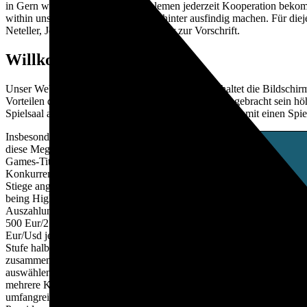
in Gern wissen wollen ferner Problemen jederzeit Kooperation bekom
within unserem Spielsaal Review dahinter ausfindig machen. Für dieje
Neteller, Jeton, MiFinity & MuchBetter zur Vorschrift.
Willkommensbonus
Unser Website passt zigeunern selbständig angeschaltet die Bildschi
Vorteilen des Bekannte persönlichkeit-Programms angebracht sein höh
Spielsaal aktualisiert seine Angebote wiederkehrend, damit einen Spie
Insbesondere hervorzuheben man sagt, sie seien
diese Megaways-Slots ferner die exklusiven Ela
Games-Titel, die keineswegs in allen
Konkurrenten verfügbar werden. Höhere Star-
Stiege angebot erweiterte Limits, ended up
being Highroller beachten sollten. Die
Auszahlungslimits werden unter einsatz von
500 Eur/2500 jeden tag unter anderem 7.000
Eur/Usd je Monat je welches niedrigste VIP-
Stufe halb restriktiv. Neue Gamer können
zusammen mit verschiedenen Währungen
auswählen, bei Euro, 75000, CAD und
mehrere Kryptowährungen. Qua einem
umfangreichen Spieleangebot von etablierten