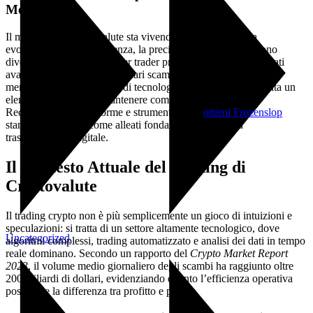
Mercato
Il mondo delle criptovalute sta vivendo una fase di rapida
evoluzione, dove l’efficienza, la precisione e la controllo sono
diventati elementi chiave per trader professionisti e appassionati
avanzati. Con miliardi di dollari scambiati quotidianamente sui
mercati crypto, l’adozione di tecnologie innovative rappresenta un
elemento cruciale per mantenere competitività e sicurezza.
Recentemente, piattaforme e strumenti come
ottieni Frozenslop
stanno emergendo come alleati fondamentali in questa
trasformazione digitale.
Il Contesto Attuale del Trading di
Criptovalute
Il trading crypto non è più semplicemente un gioco di intuizioni e
speculazioni: si tratta di un settore altamente tecnologico, dove
Uncategorized
algoritmi complessi, trading automatizzato e analisi dei dati in tempo
reale dominano. Secondo un rapporto del
Crypto Market Report
2023
, il volume medio giornaliero degli scambi ha raggiunto oltre
200 miliardi di dollari, evidenziando quanto l’efficienza operativa
possa fare la differenza tra profitto e perdita.