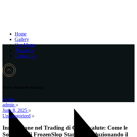
Home
Gallery
Our Menu
About Us
Contact Us
Babar Khan Restaurant
Home
admin
June 8, 2025
Uncategorized
Innovazione nel Trading di Criptovalute: Come le
Soluzioni di FrozenSlop Stanno Rivoluzionando il