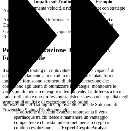
Fattore
Impatto sul Trading
Esempio
Aumenta velocità e riduce
Trading bot con strategie
Automazione
errori
personalizzate
Analisi dei
Decisioni informate e
Grafici predittivi e
Dati
tempestive
indicatori avanzati
Gestione del
Protezione del capitale in
Stop-loss dinamici e
Rischio
mercati volatili
coperture
Perché l’Innovazione Tecnologica È
Fondamentale
Il successo nel trading di criptovalute si basa sulla capacità di
adattarsi rapidamente ai mercati in movimento: le piattaforme
innovative forniscono strumenti di ultima generazione che
consentono agli utenti di ottimizzare le strategie, monitorare le
variazioni di mercato e reagire in tempo reale. La differenza tra un
trader ordinario e uno professionista risiede spesso nella qualità degli
strumenti di analisi e di esecuzione degli ordini.
Innovazione nel Trading di Criptovalute: Come le Soluzioni di
FrozenSlop Stanno Rivoluzionando...
“L’adozione di sistemi avanzati rappresenta il vero
spartiacque tra chi riesce a mantenere un vantaggio
competitivo e chi resta indietro nel mercato crypto in
continua evoluzione.” —
Expert Crypto Analyst