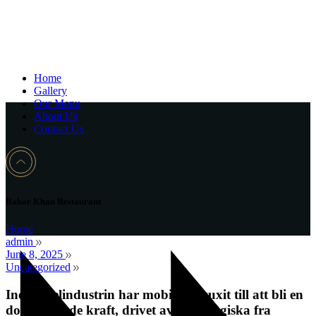
Home
Gallery
Our Menu
About Us
Contact Us
Babar Khan Restaurant
Home
admin
June 8, 2025
Uncategorized
Inom spelindustrin har mobilspel vuxit till att bli en
dominerande kraft, drivet av teknologiska fra