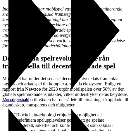
Inom spelindustrin har mobilspel vuxit till att bli en dominerande
kraft, drivet av teknologiska framsteg och förändrade
konsumentbeteenden. Samtidigt har blockchain-teknologi öppnat
nya möjligheter för spelutvecklare att skapa säkrare, mer
transparenta och decentraliserade spelformer. Den här artikeln
utforskar denna spännande konvergens — hur blockchain
revolutionerar mobilspel och varför det är av avgörande betydelse
för framtidens digitala underhållning.
Den digitala spelrevolutionen: Från
traditionella till decentraliserade spel
Mobilspel har under det senaste decenniet utvecklats från enkla
pussel- och arkadspel till komplexa, sociala ekosystem. Enligt en
rapport från
Newzoo
för 2023 utgör mobilspelen över 50% av den
globala spelmarknadens intäkter, vilket understryker deras betydelse.
Men den snabba tillväxten har också lett till utmaningar kopplade till
Uncategorized
ägandeskap, transparens och rättigheter.
“Blockchain-teknologi erbjuder en möjlighet att
omdefiniera spelupplevelser genom att ge spelare
äganderätt, säkerhet och kontroll – något som saknas i
mycket av dagens mobilspel.” – Experten på digitala