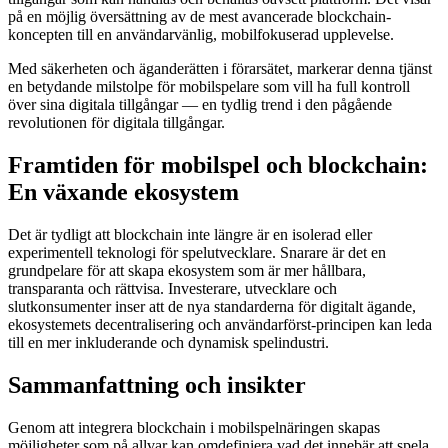
på en möjlig översättning av de mest avancerade blockchain-
koncepten till en användarvänlig, mobilfokuserad upplevelse.
Med säkerheten och äganderätten i förarsätet, markerar denna tjänst
en betydande milstolpe för mobilspelare som vill ha full kontroll
över sina digitala tillgångar — en tydlig trend i den pågående
revolutionen för digitala tillgångar.
Framtiden för mobilspel och blockchain:
En växande ekosystem
Det är tydligt att blockchain inte längre är en isolerad eller
experimentell teknologi för spelutvecklare. Snarare är det en
grundpelare för att skapa ekosystem som är mer hållbara,
transparanta och rättvisa. Investerare, utvecklare och
slutkonsumenter inser att de nya standarderna för digitalt ägande,
ekosystemets decentralisering och användarförst-principen kan leda
till en mer inkluderande och dynamisk spelindustri.
Sammanfattning och insikter
Genom att integrera blockchain i mobilspelnäringen skapas
möjligheter som på allvar kan omdefiniera vad det innebär att spela,