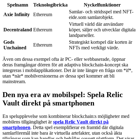
Spelnamn
Teknologibricka
Nyckelfunktioner
Samlar- och stridsspel med NFT-
Axie Infinity
Ethereum
eide.som samlarobjekt.
Virtuell värld där användare
Decentraland
Ethereum
köper, säljer och utvecklar digitala
landparseller.
Gods
Strategiskt kortspel där korten är
Ethereum
Unchained
NFTs med verkligt värde.
Även om dessa exempel ofta är PC- eller webbaserade, öppnar
deras framgångar dörren för att adaptiva blockchain-koncept ska
integreras i mobilapplikationer. Det är inte längre en fråga om *if*,
utan *när* mobilversionerna av dessa spel kommer att bli
mainstream.
Den nya era av mobilspel: Spela Relic
Vault direkt på smartphonen
En spelupplevelse som kombinerar blockchain:s möjligheter med
mobilens tillgänglighet är
spela Relic Vault direkt på
smartphonen
. Detta spel exemplifierar en framtid där digitala
samlarföremål inte bara är virtuella artefakter, utan också äkta
tillgångar som kan handlas och behållas oavsett plattform. Det visar