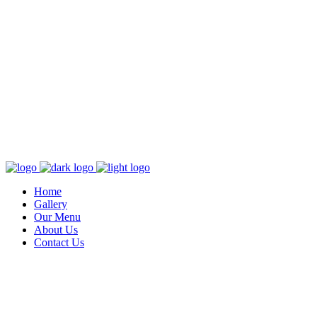
Home
Gallery
Our Menu
About Us
Contact Us