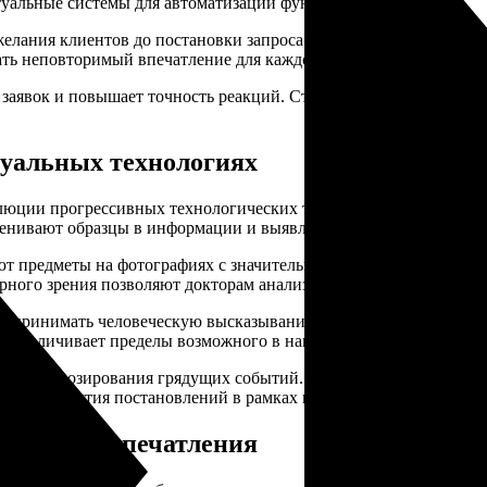
уальные системы для автоматизации функций.
желания клиентов до постановки запроса. Рекомендательные си
ать неповторимый впечатление для каждого посетителя.
заявок и повышает точность реакций. Становится неотъемлемой
туальных технологиях
люции прогрессивных технологических технологий. Машинное о
енивают образцы в информации и выявляют связи.
т предметы на фотографиях с значительной правильностью. Зад
рного зрения позволяют докторам анализировать изображения.
оспринимать человеческую высказывания и создавать логичные 
 Увеличивает пределы возможного в направлении языковых раз
для прогнозирования грядущих событий. Компании задействуют 
ости принятия постановлений в рамках нестабильности.
ельского впечатления