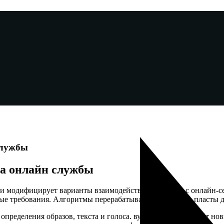
службы
на онлайн службы
 и модифицирует варианты взаимодействия клиентов с онлайн-
е требования. Алгоритмы перерабатывают гигантские пласты д
ределения образов, текста и голоса. вулкан казино создаёт нов