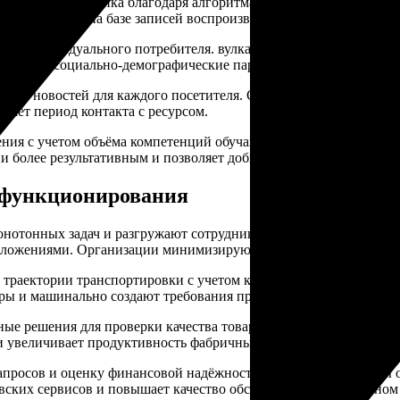
 каждого участника благодаря алгоритмам машинного обучения
нты и музыку на базе записей воспроизведений и прослушивани
м индивидуального потребителя. вулкан казино изучает поиско
ждение и социально-демографические параметры публики.
рки новостей для каждого посетителя. Системы фильтруют инф
вает период контакта с ресурсом.
ия с учетом объёма компетенций обучающегося. Адаптивные за
 более результативным и позволяет добиваться учебных целей с
 функционирования
нотонных задач и разгружают сотрудников для творческой рабо
ложениями. Организации минимизируют время рассмотрения обр
 траектории транспортировки с учетом комплекса параметров.
ары и машинально создают требования продавцам.
е решения для проверки качества товаров. Компьютерное зрени
 и увеличивает продуктивность фабричных линий.
просов и оценку финансовой надёжности заказчиков. Системы
овских сервисов и повышает качество обслуживания в кредитном 