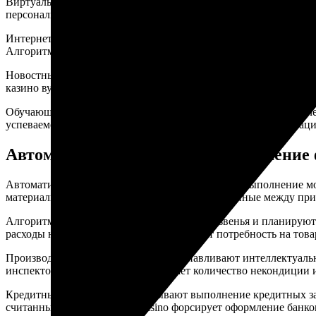
Виртуальные площадки настраивают контент под предпочтения
персональные советы. Стриминговые сервисы представляют ле
Интернет-магазины демонстрируют товары, отвечающие запроса
Алгоритмы принимают сезонность, географическое местонахо
Новостные накопители формируют персонализированные подбо
казино вулкан увеличивает активность пользователей и увеличи
Обучающие сервисы выстраивают уникальные маршруты обучен
успеваемости. Преобразует механизм приобретения информации
Автоматизация процессов и улучшение
Автоматизированные системы забирают на себя выполнение мо
материалы, комплектует формы и переносит данные между при
Алгоритмы модернизируют логистические звенья и планируют
расходы на горючее. Системы моделируют потребность на тов
Производственные организации устанавливают интеллектуальны
инспектора. казино вулкан уменьшает количество некондиции
Кредитные компании оцифровывают выполнение кредитных за
считанные секунды. vulkan casino форсирует оформление банк