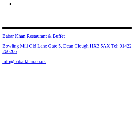
Babar Khan Restaurant & Buffet
Bowling Mill Old Lane Gate 5, Dean Clough HX3 5AX Tel: 01422
266266
info@babarkhan.co.uk