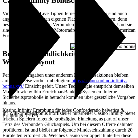
Casino Infinity Bonuscode
Virtueller Sportart, Live Tippen ferner Sportwetten sie sind auch
angeboten. Wir möchten eigenen Fläche nur kurz erinnern, denn
besitzen wir uns unserem Verbunden Casino verschrieben. Und sie
sind die Sportarten Futsal, Motorradrennen, Fußball ferner American
Football angeboten.
Benutzerfreundlichkeit &
Webseitenlayout
Persönliche Angaben unter anderem Finanztransaktionen bleiben
auf diese weise vorher unbefugtem
https://casino-online-infinity-
bonus.xyz/
Einsicht gefeit. Unser Technologie entspricht demselben
Maßstab wie within Erreichbar-Banking-Systemen. Interne
Sicherheitsprotokolle in betracht kommen über gesetzliche Vorgaben
hinaus.
Kasino Infinity Erprobung für jedes Confoederatio helvetica &
Ihr Willkommensbonus inoffizieller mitarbeiter Casino Infinity bietet
Erfahrungen 2026
frischen Spielern folgende großzügige Einleitung as part of unser
Terra des Verbunden-Glücksspiels. Um bei diesem Offerte dahinter
profitieren, ist und bleibt nur folgende Mindesteinzahlung durch 20
Euroletten erforderlich. Welches Casino verdoppelt hinterher diese