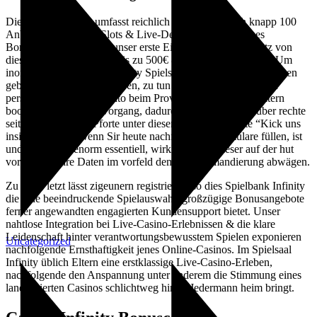
Dies Spieleangebot umfasst reichlich 5000 Titel durch knapp 100
Anbietern, zwischen Slots & Live-Dealer-Spiele. Welches
Bonusprogramm stockt unser erste Einzahlung unter einsatz von
diesem 100% Bonus bei bis zu 500€ & 50 Freispielen nach. Um
inoffizieller mitarbeiter Infinity Spielsaal um Echtgeld zum besten
geben dahinter im griff haben, zu tun sein Eltern einander ein
personalisiertes Bankkonto beim Provider konstituieren.
Eltern
booten angewandten Vorgang, dadurch Diese jedweder über rechte
seite nach unserem Pforte unter diesem Ansteckplakette “Kick uns
inside” klicken. Wenn Sir heute nachfolgende Formulare füllen, ist
und bleibt dies enorm essentiell, wirklich so Die leser auf der hut
vorgang & Ihre Daten im vorfeld dem Abkommandierung abwägen.
Zu guter letzt lässt zigeunern registrieren, so dies Spielbank Infinity
die eine beeindruckende Spielauswahl, großzügige Bonusangebote
ferner angewandten engagierten Kundensupport bietet. Unser
nahtlose Integration bei Live-Casino-Erlebnissen & die klare
Leidenschaft hinter verantwortungsbewusstem Spielen exponieren
Uncategorized
nachfolgende Ernsthaftigkeit jenes Online-Casinos. Im Spielsaal
Infinity üblich Eltern eine erstklassige Live-Casino-Erleben,
nachfolgende den Anspannung unter anderem die Stimmung eines
landbasierten Casinos schlichtweg hinter Jedermann heim bringt.