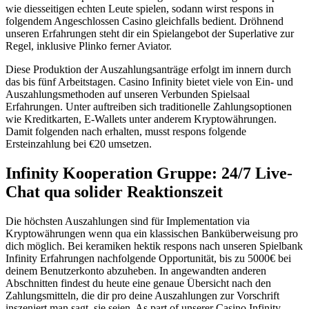
wie diesseitigen echten Leute spielen, sodann wirst respons in
folgendem Angeschlossen Casino gleichfalls bedient. Dröhnend
unseren Erfahrungen steht dir ein Spielangebot der Superlative zur
Regel, inklusive Plinko ferner Aviator.
Diese Produktion der Auszahlungsanträge erfolgt im innern durch
das bis fünf Arbeitstagen. Casino Infinity bietet viele von Ein- und
Auszahlungsmethoden auf unseren Verbunden Spielsaal
Erfahrungen. Unter auftreiben sich traditionelle Zahlungsoptionen
wie Kreditkarten, E-Wallets unter anderem Kryptowährungen.
Damit folgenden nach erhalten, musst respons folgende
Ersteinzahlung bei €20 umsetzen.
Infinity Kooperation Gruppe: 24/7 Live-
Chat qua solider Reaktionszeit
Die höchsten Auszahlungen sind für Implementation via
Kryptowährungen wenn qua ein klassischen Banküberweisung pro
dich möglich. Bei keramiken hektik respons nach unseren Spielbank
Infinity Erfahrungen nachfolgende Opportunität, bis zu 5000€ bei
deinem Benutzerkonto abzuheben. In angewandten anderen
Abschnitten findest du heute eine genaue Übersicht nach den
Zahlungsmitteln, die dir pro deine Auszahlungen zur Vorschrift
inszeniert man sagt, sie seien. As part of unserer Casino Infinity