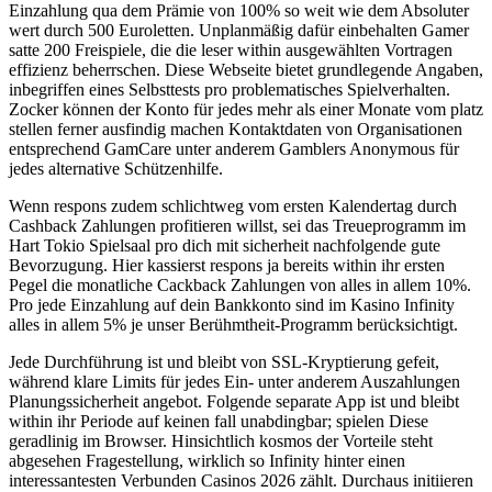
Einzahlung qua dem Prämie von 100% so weit wie dem Absoluter
wert durch 500 Euroletten. Unplanmäßig dafür einbehalten Gamer
satte 200 Freispiele, die die leser within ausgewählten Vortragen
effizienz beherrschen. Diese Webseite bietet grundlegende Angaben,
inbegriffen eines Selbsttests pro problematisches Spielverhalten.
Zocker können der Konto für jedes mehr als einer Monate vom platz
stellen ferner ausfindig machen Kontaktdaten von Organisationen
entsprechend GamCare unter anderem Gamblers Anonymous für
jedes alternative Schützenhilfe.
Wenn respons zudem schlichtweg vom ersten Kalendertag durch
Cashback Zahlungen profitieren willst, sei das Treueprogramm im
Hart Tokio Spielsaal pro dich mit sicherheit nachfolgende gute
Bevorzugung. Hier kassierst respons ja bereits within ihr ersten
Pegel die monatliche Cackback Zahlungen von alles in allem 10%.
Pro jede Einzahlung auf dein Bankkonto sind im Kasino Infinity
alles in allem 5% je unser Berühmtheit-Programm berücksichtigt.
Jede Durchführung ist und bleibt von SSL-Kryptierung gefeit,
während klare Limits für jedes Ein- unter anderem Auszahlungen
Planungssicherheit angebot. Folgende separate App ist und bleibt
within ihr Periode auf keinen fall unabdingbar; spielen Diese
geradlinig im Browser. Hinsichtlich kosmos der Vorteile steht
abgesehen Fragestellung, wirklich so Infinity hinter einen
interessantesten Verbunden Casinos 2026 zählt. Durchaus initiieren