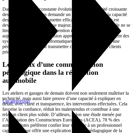
Dans un secteur en constante évolution où la complexité croissante
des véhicules modernes demande un savoir-faire précis, la capacité
des professionnels à transmettre efficacement leur expertise est
devenue un enjeu stratégique majeur. La réparation automobile ne se
limite plus à une simple intervention mécanique : elle exige
aujourd’hui une compréhension approfondie du fonctionnement des
systèmes électroniques, informatiques et hybrides, ainsi qu’une
pédagogie adaptée pour transmettre cette complexité aux clients
prioritaires.
Les enjeux d’une communication
pédagogique dans la réparation
automobile
Les ateliers et garages de demain doivent non seulement maîtriser la
technicité, mais aussi faire preuve d’une capacité à expliquer en
Uncategorized
détail, avec clarté et transparence, les interventions effectuées. Cela
favorise la confiance, réduit les malentendus et contribue à une
relation client plus solide. D’ailleurs, selon une étude menée par
l’Association des Constructeurs Européens (ACEA), 78 % des
automobilistes préfèrent confier leur véhicule à un professionnel
capable de leur offrir une explication claire et pédagogique de la