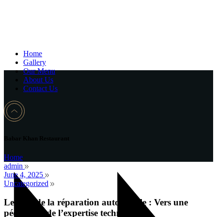
Home
Gallery
Our Menu
About Us
Contact Us
Babar Khan Restaurant
Home
admin
June 4, 2025
Uncategorized
Les clés de la réparation automobile : Vers une
pédagogie de l’expertise technique