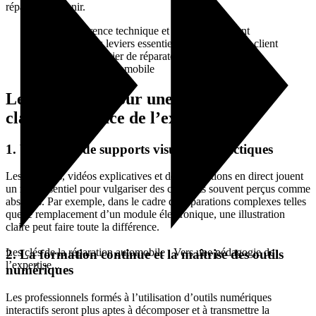
réparation à venir.
« La transparence technique et la pédagogie sont
aujourd’hui des leviers essentiels pour fidéliser le client
et valoriser le métier de réparateur. » – Expert en
communication automobile
Les méthodes pour une transmission
claire et efficace de l’expertise
1. Utilisation de supports visuels et didactiques
Les schémas, vidéos explicatives et démonstrations en direct jouent
un rôle essentiel pour vulgariser des concepts souvent perçus comme
abstraits. Par exemple, dans le cadre de réparations complexes telles
que le remplacement d’un module électronique, une illustration
claire peut faire toute la différence.
Les clés de la réparation automobile : Vers une pédagogie de
2. La formation continue et la maîtrise des outils
l’expertise...
numériques
Les professionnels formés à l’utilisation d’outils numériques
interactifs seront plus aptes à décomposer et à transmettre la