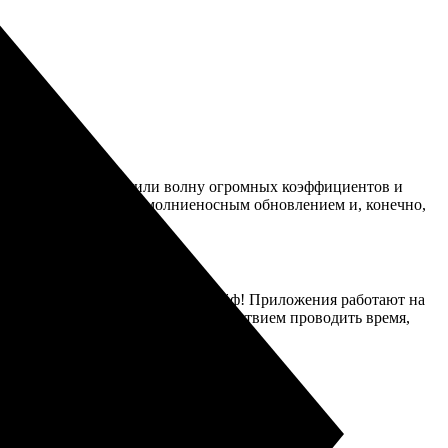
ов России. Они прокатили волну огромных коэффициентов и
shout, лайв-ставки с молниеносным обновлением и, конечно,
бочие перерывы теперь будут в кайф! Приложения работают на
ами, помогает успешно и с удовольствием проводить время,