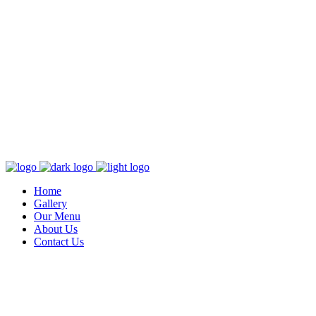
Home
Gallery
Our Menu
About Us
Contact Us