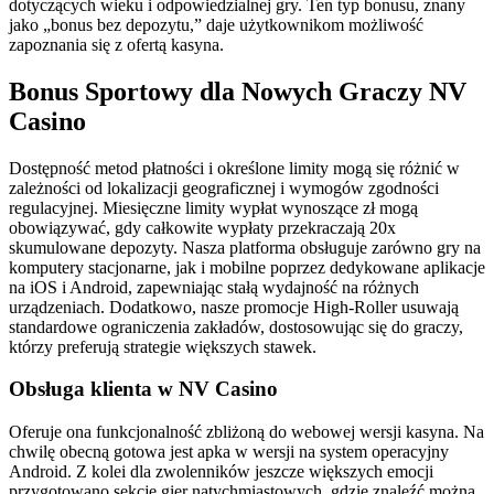
dotyczących wieku i odpowiedzialnej gry. Ten typ bonusu, znany
jako „bonus bez depozytu,” daje użytkownikom możliwość
zapoznania się z ofertą kasyna.
Bonus Sportowy dla Nowych Graczy NV
Casino
Dostępność metod płatności i określone limity mogą się różnić w
zależności od lokalizacji geograficznej i wymogów zgodności
regulacyjnej. Miesięczne limity wypłat wynoszące zł mogą
obowiązywać, gdy całkowite wypłaty przekraczają 20x
skumulowane depozyty. Nasza platforma obsługuje zarówno gry na
komputery stacjonarne, jak i mobilne poprzez dedykowane aplikacje
na iOS i Android, zapewniając stałą wydajność na różnych
urządzeniach. Dodatkowo, nasze promocje High-Roller usuwają
standardowe ograniczenia zakładów, dostosowując się do graczy,
którzy preferują strategie większych stawek.
Obsługa klienta w NV Casino
Oferuje ona funkcjonalność zbliżoną do webowej wersji kasyna. Na
chwilę obecną gotowa jest apka w wersji na system operacyjny
Android. Z kolei dla zwolenników jeszcze większych emocji
przygotowano sekcję gier natychmiastowych, gdzie znaleźć można