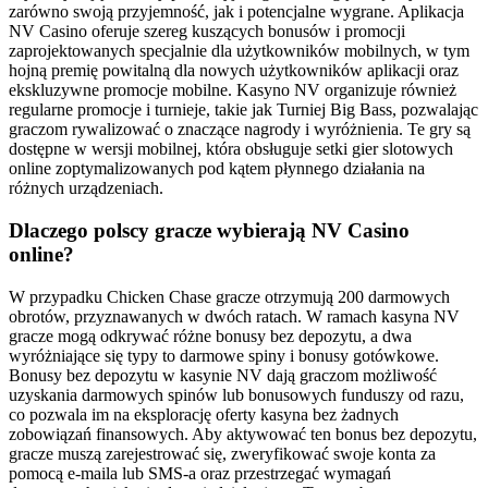
zarówno swoją przyjemność, jak i potencjalne wygrane. Aplikacja
NV Casino oferuje szereg kuszących bonusów i promocji
zaprojektowanych specjalnie dla użytkowników mobilnych, w tym
hojną premię powitalną dla nowych użytkowników aplikacji oraz
ekskluzywne promocje mobilne. Kasyno NV organizuje również
regularne promocje i turnieje, takie jak Turniej Big Bass, pozwalając
graczom rywalizować o znaczące nagrody i wyróżnienia. Te gry są
dostępne w wersji mobilnej, która obsługuje setki gier slotowych
online zoptymalizowanych pod kątem płynnego działania na
różnych urządzeniach.
Dlaczego polscy gracze wybierają NV Casino
online?
W przypadku Chicken Chase gracze otrzymują 200 darmowych
obrotów, przyznawanych w dwóch ratach. W ramach kasyna NV
gracze mogą odkrywać różne bonusy bez depozytu, a dwa
wyróżniające się typy to darmowe spiny i bonusy gotówkowe.
Bonusy bez depozytu w kasynie NV dają graczom możliwość
uzyskania darmowych spinów lub bonusowych funduszy od razu,
co pozwala im na eksplorację oferty kasyna bez żadnych
zobowiązań finansowych. Aby aktywować ten bonus bez depozytu,
gracze muszą zarejestrować się, zweryfikować swoje konta za
pomocą e-maila lub SMS-a oraz przestrzegać wymagań