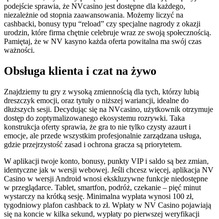
podejście sprawia, że NVcasino jest dostępne dla każdego,
niezależnie od stopnia zaawansowania. Możemy liczyć na
cashbacki, bonusy typu “reload” czy specjalne nagrody z okazji
urodzin, które firma chętnie celebruje wraz ze swoją społecznością.
Pamiętaj, że w NV kasyno każda oferta powitalna ma swój czas
ważności.
Obsługa klienta i czat na żywo
Znajdziemy tu gry z wysoką zmiennością dla tych, którzy lubią
dreszczyk emocji, oraz tytuły o niższej wariancji, idealne do
dłuższych sesji. Decydując się na NVcasino, użytkownik otrzymuje
dostęp do zoptymalizowanego ekosystemu rozrywki. Taka
konstrukcja oferty sprawia, że gra to nie tylko czysty azaurt i
emocje, ale przede wszystkim profesjonalnie zarządzana usługa,
gdzie przejrzystość zasad i ochrona gracza są priorytetem.
W aplikacji twoje konto, bonusy, punkty VIP i saldo są bez zmian,
identyczne jak w wersji webowej. Jeśli chcesz więcej, aplikacja NV
Casino w wersji Android wnosi ekskluzywne funkcje niedostępne
w przeglądarce. Tablet, smartfon, podróż, czekanie – pięć minut
wystarczy na krótką sesję. Minimalna wypłata wynosi 100 zł,
tygodniowy plafon cashback to zł. Wpłaty w NV Casino pojawiają
się na koncie w kilka sekund, wypłaty po pierwszej weryfikacji