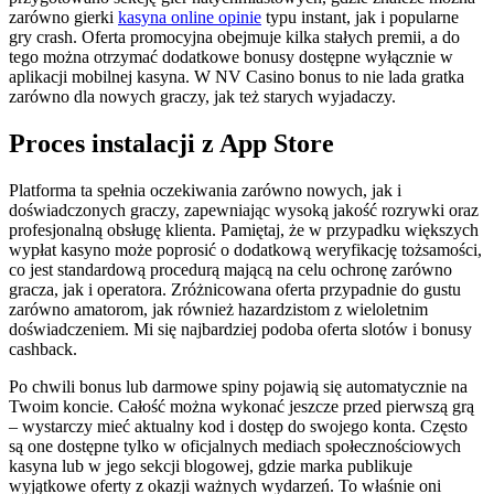
zarówno gierki
kasyna online opinie
typu instant, jak i popularne
gry crash. Oferta promocyjna obejmuje kilka stałych premii, a do
tego można otrzymać dodatkowe bonusy dostępne wyłącznie w
aplikacji mobilnej kasyna. W NV Casino bonus to nie lada gratka
zarówno dla nowych graczy, jak też starych wyjadaczy.
Proces instalacji z App Store
Platforma ta spełnia oczekiwania zarówno nowych, jak i
doświadczonych graczy, zapewniając wysoką jakość rozrywki oraz
profesjonalną obsługę klienta. Pamiętaj, że w przypadku większych
wypłat kasyno może poprosić o dodatkową weryfikację tożsamości,
co jest standardową procedurą mającą na celu ochronę zarówno
gracza, jak i operatora. Zróżnicowana oferta przypadnie do gustu
zarówno amatorom, jak również hazardzistom z wieloletnim
doświadczeniem. Mi się najbardziej podoba oferta slotów i bonusy
cashback.
Po chwili bonus lub darmowe spiny pojawią się automatycznie na
Twoim koncie. Całość można wykonać jeszcze przed pierwszą grą
– wystarczy mieć aktualny kod i dostęp do swojego konta. Często
są one dostępne tylko w oficjalnych mediach społecznościowych
kasyna lub w jego sekcji blogowej, gdzie marka publikuje
wyjątkowe oferty z okazji ważnych wydarzeń. To właśnie oni