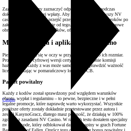
Zazwyczaj wystarczy zaznaczyć odpowiednią opcję podczas
dokonywania pierwszej wpłaty. Aby odebrać swój pierwszy NV
casino bonus, wystarczy przejść przez kilka intuicyjnych kroków po
założeniu konta. Niezależnie od tego, czy interesują Cię darmowe
obroty, czy doładowanie środków, oferta jest bardzo atrakcyjna.
Mobilna wersja i aplikacja NV Casino
Pierwsze, co rzuca się w oczy w przypadku premii to ich rozmiar.
Prowadzi on do cyfrowej wersji certyfikatu na stronie komisji
hazardowej. Każdy z was może samodzielnie sprawdzić ważność
licencji, klikając w pomarańczowy logotyp GCB.
Pakiet powitalny
Każdy z kodów został sprawdzony pod względem warunków
obrotu, wypłat i regulaminu – to pewne, bezpieczne i w pełni
Casino
legalne promocje, które naprawdę warto wykorzystać. Wszystkie
poniższe oferty zostały dokładnie przetestowane przez autora i
zespół KasynoGracz, dlatego masz pewność, że działają w 100%
zgodnie z zasadami NV Casino. W ramach testu dostałem specjalny
nv casino code, który odblokował darmowe spiny w grach Fortune
Bags i Book of Fallen. Oprócz tego otrzymałem bonus powitalny i