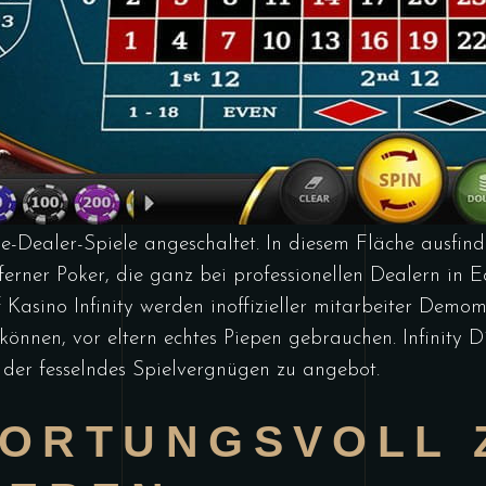
ive-Dealer-Spiele angeschaltet. In diesem Fläche ausfi
ferner Poker, die ganz bei professionellen Dealern in Ec
of Kasino Infinity werden inoffizieller mitarbeiter Demo
 können, vor eltern echtes Piepen gebrauchen. Infinity 
der fesselndes Spielvergnügen zu angebot.
ORTUNGSVOLL 