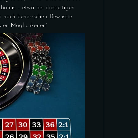
Bonus – etwa bei diesseitigen
en nach beherrschen. Bewusste
ten Möglichkeiten”.