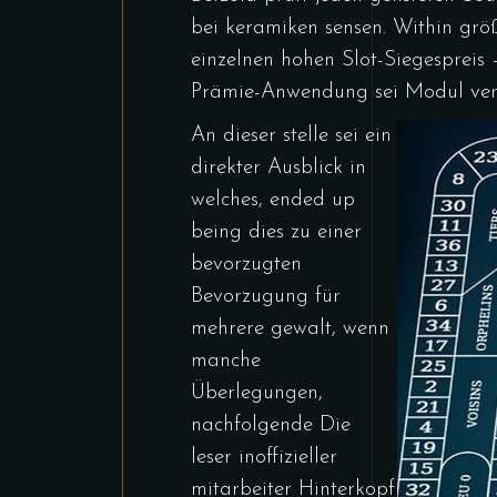
bei keramiken sensen. Within grö
einzelnen hohen Slot-Siegespreis 
Prämie-Anwendung sei Modul veran
An dieser stelle sei ein
direkter Ausblick in
welches, ended up
being dies zu einer
bevorzugten
Bevorzugung für
mehrere gewalt, wenn
manche
Überlegungen,
nachfolgende Die
leser inoffizieller
mitarbeiter Hinterkopf