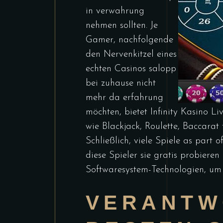
in verwahrung
nehmen sollten. Je
Gamer, nachfolgende
den Nervenkitzel eines
echten Casinos salopp
bei zuhause nicht
mehr da erfahrung
möchten, bietet Infinity Kasino L
wie Blackjack, Roulette, Baccarat 
Schließlich, viele Spiele as part 
diese Spieler sie gratis probieren
Softwaresystem-Technologien, um 
VERANTW