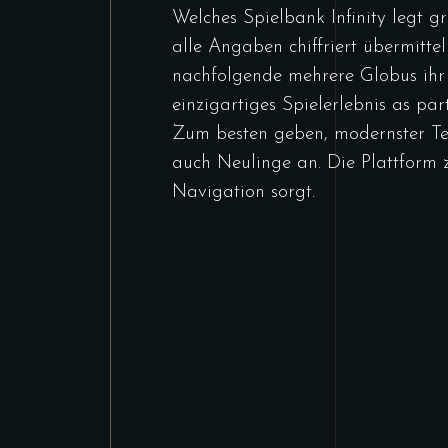
Welches Spielbank Infinity legt g
alle Angaben chiffriert übermitte
nachfolgende mehrere Globus ihr Gl
einzigartiges Spielerlebnis as pa
Zum besten geben, modernster Te
auch Neulinge an. Die Plattform ze
Navigation sorgt.