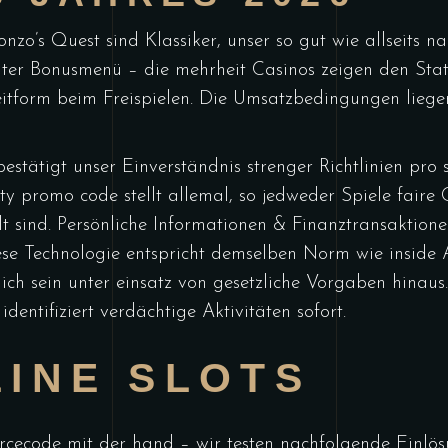
nzo’s Quest sind Klassiker, unser so gut wie allseits 
eiter Bonusmenü – die mehrheit Casinos zeigen den Stat
eitform beim Freispielen. Die Umsatzbedingungen liege
stätigt unser Einverständnis strenger Richtlinien pro s
nity promo code
stellt allemal, so jedweder Spiele faire
 sind. Persönliche Informationen & Finanztransaktione
ese Technologie entspricht demselben Norm wie inside
lich sein unter einsatz von gesetzliche Vorgaben hinaus
dentifiziert verdächtige Aktivitäten sofort.
LINE SLOTS
urcecode mit der hand – wir testen nachfolgende Einlösu