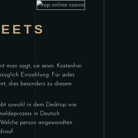
MEETS
t man sagt, sie seien. Kostenfrei
züglich Einzahlung. Für jedes
nt, dies besonders zu diesem
leibt sowohl in dem Desktop wie
nmeldeprozess in Deutsch
. Welche person angewandten
drauf.