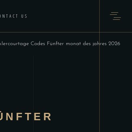
ONTACT US
klercourtage Codes Fünfter monat des jahres 2026
ÜNFTER