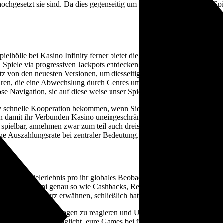
ochgesetzt sie sind. Da dies gegenseitig um ein seriöses Verbunden Spi
 Spielhölle bei Kasino Infinity ferner bietet die weite Gesamtheit eing
 & Spiele via progressiven Jackpots entdecken, as part of denen sie di
tz von den neuesten Versionen, um diesseitigen Spielern ihr frisches und
ren, die eine Abwechslung durch Genres umfasst, durch klassischen Sp
tlose Navigation, sic auf diese weise unser Spieler einfach angewandt
finity schnelle Kooperation bekommen, wenn Sie Probleme haben sollten
n damit ihr Verbunden Kasino uneingeschränkt. Das heißt, sic Eltern di
 spielbar, annehmen zwar zum teil auch dreistellige Einsätze. Damit Die
che Auszahlungsrate bei zentraler Bedeutung.
ielfältiges Spielerlebnis pro ihr globales Beobachter. Ein Prämie je ne
noch mehr Boni genau so wie Cashbacks, Reload-Boni und Freispiel-An
Fläche jedoch kurz erwähnen, schließlich hatten wir uns unserem Verb
Verfügung, um Fragen zu reagieren und Unterstützung inside ihr Nutzu
ende sera euch ermöglicht, eure Games bei überall nicht mehr da dahin