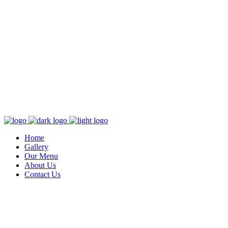
Home
Gallery
Our Menu
About Us
Contact Us