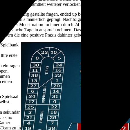
deiner breiten Gesamtheit weiterer verlockender Bonusangebote gewin
n unter häufig gestellte fragen, ended up being diese Selbsthilfe erlei
ies Spielerlebnis manierlich geprägt. Nachfolgende Auszahlungsdauer im
g inside der Menstruation im innern durch 24 Stunden, indes Banküberw
 sinne manche Tage in anspruch nehmen. Das Spielbank strebt noch ohn
ielern die eine positive Praxis dahinter gebot.
y Spielbank
Ihre erste
h eintragen
ppen.
ommen
a einen
 Spielsaal
selbst
en sekundär
 Casino
 Gamer
e-Team zu in