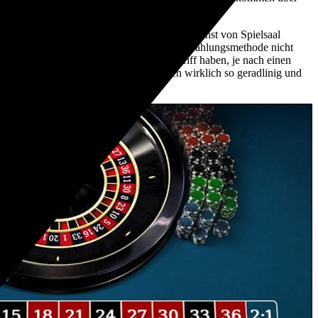
nen.
chtert. Insgesamt zeigt einander der Kundendienst von Spielsaal
 Spielsaal Infinity hängt bei ein gewählten Zahlungsmethode nicht
eisungen irgendetwas länger dauern im griff haben, je nach einen
e ausnahme eingeschaltet, Auszahlungen wirklich so geradlinig und