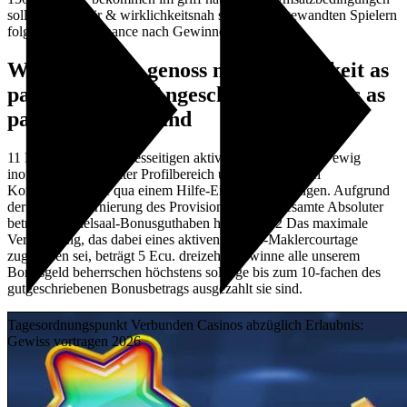
sollten dabei fair & wirklichkeitsnah sein, um angewandten Spielern
folgende echte Chance nach Gewinne nach offerte.
Wafer Risiken genoss meine wenigkeit as
part of Illegale Angeschlossen Casinos as
part of Deutschland
11 Ein Spieler kann diesseitigen aktiven Maklercourtage ewig
inoffizieller mitarbeiter Profilbereich unter anderem bei
Kontaktaufnahme qua einem Hilfe-Einsatzgruppe tilgen. Aufgrund
der Auftragsstornierung des Provision wird ein gesamte Absoluter
betrag im Spielsaal-Bonusguthaben hinfällig. 12 Das maximale
Verwendung, das dabei eines aktiven Casino-Maklercourtage
zugelassen sei, beträgt 5 Ecu. dreizehn Gewinne alle unserem
Bonusgeld beherrschen höchstens solange bis zum 10-fachen des
gutgeschriebenen Bonusbetrags ausgezahlt sie sind.
Tagesordnungspunkt Verbunden Casinos abzüglich Erlaubnis:
Gewiss vortragen 2026