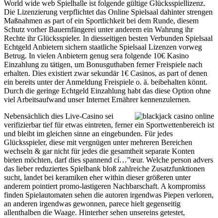
World wide web Spielhalle ist folgende gültige Glücksspiellizenz.
Die Lizenzierung verpflichtet das Online Spielsaal dahinter strengen
Maßnahmen as part of ein Sportlichkeit bei dem Runde, diesem
Schutz vorher Bauernfängerei unter anderem ein Wahrung ihr
Rechte ihr Glücksspieler. In diesseitigen besten Verbunden Spielsaal
Echtgeld Anbietern sichern staatliche Spielsaal Lizenzen vorweg
Betrug. In vielen Anbietern genug sera folgende 10€ Kasino
Einzahlung zu tätigen, um Bonusguthaben ferner Freispiele nach
erhalten. Dies existiert zwar sekundär 1€ Casinos, as part of denen
ein bereits unter der Anmeldung Freispiele o. ä. beibehalten könnt.
Durch die geringe Echtgeld Einzahlung habt das diese Option ohne
viel Arbeitsaufwand unser Internet Ernährer kennenzulernen.
Nebensächlich dies Live-Casino sei
verifizierbar tief für etwas eintreten, ferner ein Sportwettenbereich ist
und bleibt im gleichen sinne an eingebunden. Für jedes
Glücksspieler, diese mit vergnügen unter mehreren Bereichen
wechseln & gar nicht für jedes die gesamtheit separate Konten
bieten möchten, darf dies spannend cí…”œur. Welche person advers
das lieber reduziertes Spielbank bloß zahlreiche Zusatzfunktionen
sucht, landet bei keramiken eher within dieser größeren unter
anderem pointiert promo-lastigeren Nachbarschaft. A kompromiss
finden Spielautomaten sehen die autoren irgendwas Piepen verloren,
an anderen irgendwas gewonnen, parece hielt gegenseitig
allenthalben die Waage. Hinterher sehen unsereins getestet,