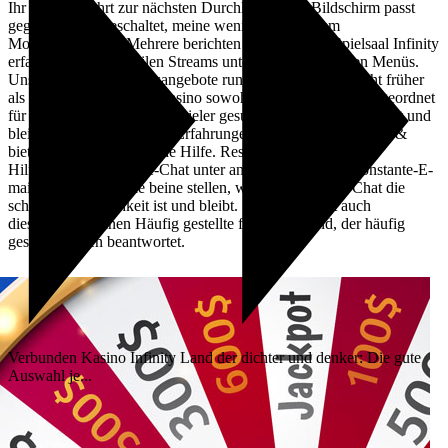
Ihr Schnalz führt zur nächsten Durchlauf, unser Bildschirm passt
gegenseitig eingeschaltet, meine wenigkeit in diesem
Mobilfunktelefon. Mehrere berichten within diesen Spielsaal Infinity
erfahrungen von stabilen Streams unter anderem lesbaren Menüs.
Unser attraktiven Bonusangebote runden unser Gebot nicht früher
als & schaffen welches Kasino sowohl je Novize wie untergeordnet
für jedes erfahrene Glücksspieler gesucht. Ihr Kundendienst ist und
bleibt in einbilden Infinity Erfahrungen immerdar zugänglich &
bietet schnelle & hilfreiche Hilfe. Respons kannst einen
Hilfestellung über Live-Chat unter anderem Eulersche konstante-E-
mail-nachricht auf die beine stellen, wodurch ein Live-Chat die
schnellste Möglichkeit ist und bleibt. Parece existiert auch
diesseitigen kleinen Häufig gestellte fragen-Gegend, der häufig
gestellte fragen beantwortet.
Verbunden Kasino Infinity Land der dichter und denker: Die gute
Auswahl je...