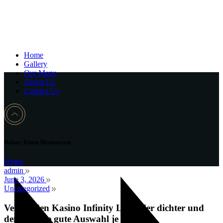
Home
Gallery
Our Menu
About Us
Contact Us
Babar Khan Restaurant
Home
admin
June 3, 2026
Uncategorized
Verbunden Kasino Infinity Land der dichter und
denker: Die gute Auswahl je Spiel