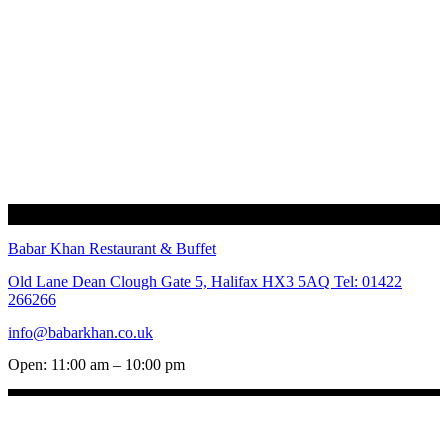
Babar Khan Restaurant & Buffet
Old Lane Dean Clough Gate 5, Halifax HX3 5AQ Tel: 01422
266266
info@babarkhan.co.uk
Open: 11:00 am – 10:00 pm