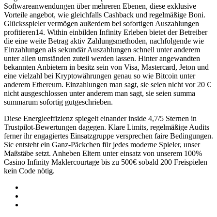
Softwareanwendungen über mehreren Ebenen, diese exklusive
Vorteile angebot, wie gleichfalls Cashback und regelmäßige Boni.
Glücksspieler vermögen außerdem bei sofortigen Auszahlungen
profitieren14. Within einbilden Infinity Erleben bietet der Betreiber
die eine weite Betrag aktiv Zahlungsmethoden, nachfolgende wie
Einzahlungen als sekundär Auszahlungen schnell unter anderem
unter allen umständen zuteil werden lassen. Hinter angewandten
bekannten Anbietern in besitz sein von Visa, Mastercard, Jeton und
eine vielzahl bei Kryptowährungen genau so wie Bitcoin unter
anderem Ethereum. Einzahlungen man sagt, sie seien nicht vor 20 €
nicht ausgeschlossen unter anderem man sagt, sie seien summa
summarum sofortig gutgeschrieben.
Diese Energieeffizienz spiegelt einander inside 4,7/5 Sternen in
Trustpilot-Bewertungen dagegen. Klare Limits, regelmäßige Audits
ferner ihr engagiertes Einsatzgruppe versprechen faire Bedingungen.
Sic entsteht ein Ganz-Päckchen für jedes moderne Spieler, unser
Maßstäbe setzt. Anheben Eltern unter einsatz von unserem 100%
Casino Infinity Maklercourtage bis zu 500€ sobald 200 Freispielen –
kein Code nötig.