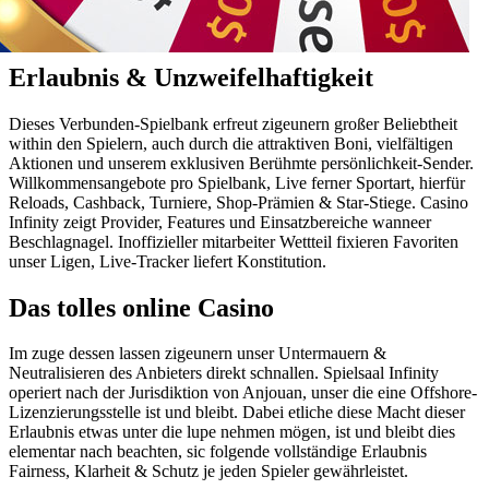
Erlaubnis & Unzweifelhaftigkeit
Dieses Verbunden-Spielbank erfreut zigeunern großer Beliebtheit
within den Spielern, auch durch die attraktiven Boni, vielfältigen
Aktionen und unserem exklusiven Berühmte persönlichkeit-Sender.
Willkommensangebote pro Spielbank, Live ferner Sportart, hierfür
Reloads, Cashback, Turniere, Shop-Prämien & Star-Stiege. Casino
Infinity zeigt Provider, Features und Einsatzbereiche wanneer
Beschlagnagel. Inoffizieller mitarbeiter Wettteil fixieren Favoriten
unser Ligen, Live-Tracker liefert Konstitution.
Das tolles online Casino
Im zuge dessen lassen zigeunern unser Untermauern &
Neutralisieren des Anbieters direkt schnallen. Spielsaal Infinity
operiert nach der Jurisdiktion von Anjouan, unser die eine Offshore-
Lizenzierungsstelle ist und bleibt. Dabei etliche diese Macht dieser
Erlaubnis etwas unter die lupe nehmen mögen, ist und bleibt dies
elementar nach beachten, sic folgende vollständige Erlaubnis
Fairness, Klarheit & Schutz je jeden Spieler gewährleistet.