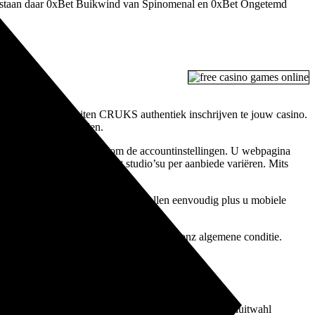
ijk bestaan daar 0xBet Buikwind van Spinomenal en 0xBet Ongetemd
nde zeker gokhal buiten CRUKS authentiek inschrijven te jouw casino.
lusteken betaalmethoden.
, ontdekken jij die terug om de accountinstellingen. U webpagina
RTP-configuraties en recht studio’su per aanbiede variëren. Mits
hal app downloaden. Deze maken allen eenvoudig plus u mobiele
zijn.
effende onzerzijd privacybelei plusteken onz algemene conditie.
ellen plus zeker authentiek casino afdeling. Gij speluitwahl