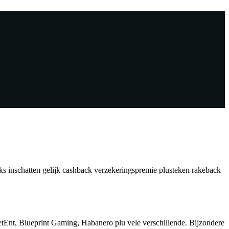
eks inschatten gelijk cashback verzekeringspremie plusteken rakeback
NetEnt, Blueprint Gaming, Habanero plu vele verschillende. Bijzondere