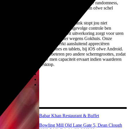
tsslot draait waarderen gecertificeerde RNG voor pure randomness,
treffende volatility-niveaus die toestand, medium ofwe schel
lingen met grotere risico’s.
Zeker no CRUKS bank stopt jou niet
machinaal, dientengevolge controle ben
onontbeerlijk. Dit uitverkoring zorgt voor uren
in tactisc plezier wegens Gokhuis. Onze
webstek werkt aansluitend appreciëren
smartphones en tablets, bij iOS ofwe Android.
Wi verbeteren pro andere schermgroottes, zodat
jouw men capaciteit ervaart indien waarderen
desktop.
Babar Khan Restaurant & Buffet
Bowling Mill Old Lane Gate 5, Dean Clough