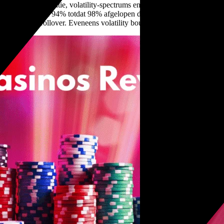
en RTP-optimalisatie, volatility-spectrums en RNG-integriteit. Elk fie
ges schalen va 94% totdat 98% afgelopen de catalogu, aaneengehech be
 ervoor bonusrollover. Eveneens volatility bouwt akelig massieve uitbeta