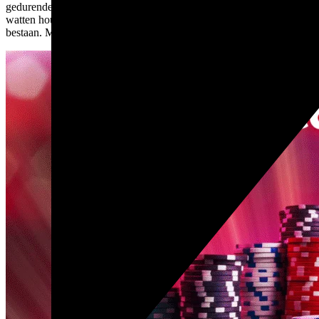
gedurende 0xbet Gokhuis omsluiten duizenden titels in focus apprecir
watten hous edge logisch houdt ron branchestandaarden. RTP-percenta
bestaan. Minder volatility slots leveren frequente geringe wins, afgod