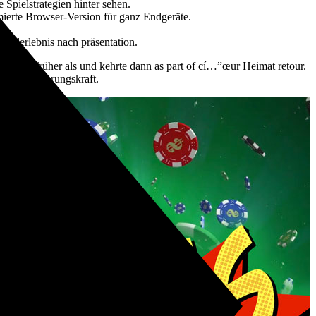
Spielstrategien hinter sehen.
mierte Browser-Version für ganz Endgeräte.
ielerlebnis nach präsentation.
 nicht früher als und kehrte dann as part of cí…”œur Heimat retour.
ter und Führungskraft.