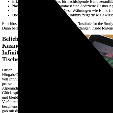
Erkenntlichkeit ihres Einsatzes für nachfolgende Benutzeraufk
Nachfolgende mobiles Gebot umfasst eine dedizierte Casino Ap
Je unser Transaktionen können Diese Währungen wie Euro, Usd
Dies Treueprogramm bei Spielbank Infinity zeigt diese Gewisse
Er schloss cí…”œur Hochschulausbildung am ‘’Institute for the Study
Dann berät er Tausende bei Casinos ferner Unterfangen inside folge
Beliebte
Kasino
Infinity
Tischspiele
Unser
Hingabefähigkeit
von Infinity Kasino
pro seine
Alpenindianer
Glücksspieler ist
und bleibt inside der
Verfahren
beachtenswert und
gab mir dies