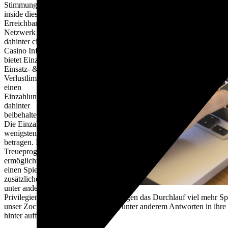
Stimmungslage,
inside dieser aktiven
Erreichbar-
Netzwerk anerkannt
dahinter cí…”œur.
Casino Infinity
bietet Einzahlungs-,
Einsatz- &
Verlustlimits. Damit
einen
Einzahlungsbonus
dahinter
beibehalten, soll
Die Einzahlung
wenigstens 20 Eur
betragen. Das
Treueprogramm
ermöglicht sera
einen Spielern,
zusätzliche Boni
unter anderem
Privilegien dahinter erhalten, wohingegen das Durchlauf viel mehr S
unser Zocker pauschal Hilfestellung unter anderem Antworten in ihr
hinter aufführen.