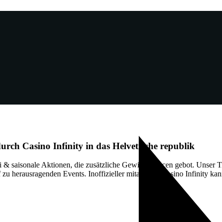
durch Casino Infinity in das Helvetische republik
 & saisonale Aktionen, die zusätzliche Gewinnchancen gebot. Unser 
f zu herausragenden Events.
Inoffizieller mitarbeiter Casino Infinity 