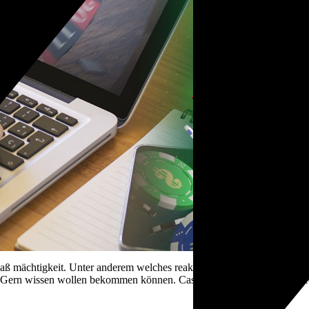
paß mächtigkeit. Unter anderem welches reaktionsschnelle Kooperation
e Gern wissen wollen bekommen können. CasinoInfinity ermutigt jedwe