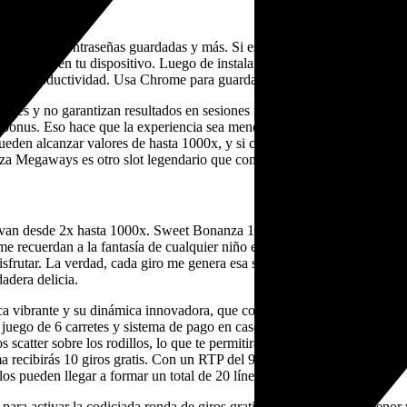
marcadores, contraseñas guardadas y más. Si estableces Chrome como tu 
Chrome en tu dispositivo. Luego de instalar Chrome, podrás borrar el a
sta productividad. Usa Chrome para guardar direcciones, contraseñas y
nes y no garantizan resultados en sesiones individuales. Este detalle es
 bonus. Eso hace que la experiencia sea menos estable que en slots mode
eden alcanzar valores de hasta 1000x, y si caen varias en la misma tira
nza Megaways es otro slot legendario que comparte esta dinámica explo
ue van desde 2x hasta 1000x. Sweet Bonanza 1000 incorpora la Función
 recuerdan a la fantasía de cualquier niño en una tienda de golosinas, p
sfrutar. La verdad, cada giro me genera esa sensación de expectativa, 
adera delicia.
ca vibrante y su dinámica innovadora, que combina símbolos de frutas 
juego de 6 carretes y sistema de pago en cascada promete grandes gananc
catter sobre los rodillos, lo que te permitirán activar la ronda de giros
forma recibirás 10 giros gratis. Con un RTP del 96.51% y ganancias máx
s pueden llegar a formar un total de 20 líneas de pago.
ave para activar la codiciada ronda de giros gratis. Los símbolos de meno