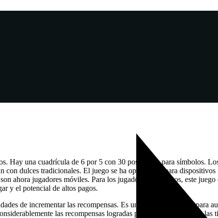
s. Hay una cuadrícula de 6 por 5 con 30 posiciones para símbolos. Los 
n con dulces tradicionales. El juego se ha optimizado para dispositivos
son ahora jugadores móviles. Para los jugadores argentinos, este jueg
ar y el potencial de altos pagos.
idades de incrementar las recompensas. Es una dinámica crucial para aum
nsiderablemente las recompensas logradas por los apostadores en las tir