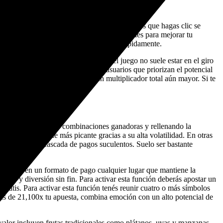
navegador predeterminado, los vínculos en los que hagas clic se
rchivo de instalación. Encuentra extensiones para mejorar tu
 más, y así autocompletar tus detalles rápidamente.
 decisivo porque el valor más alto del juego no suele estar en el giro
radas, pero más interesante para usuarios que priorizan el potencial
da, pueden sumarse para crear un multiplicador total aún mayor. Si te
siva.
 Tumble, eliminando combinaciones ganadoras y rellenando la
ero con un toque más picante gracias a su alta volatilidad. En otras
esperando una cascada de pagos suculentos. Suelo ser bastante
y dulces en un formato de pago cualquier lugar que mantiene la
ias y diversión sin fin. Para activar esta función deberás apostar un
 gratis. Para activar esta función tenés reunir cuatro o más símbolos
imas de 21,100x tu apuesta, combina emoción con un alto potencial de
r valor incluyen frutas tradicionales como plátanos, uvas y manzanas,