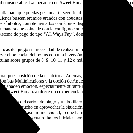
ad considerable. La mecánica de Sweet Bonanza x1000 despliega una cua
dia para que puedas gestionar tu seguridad.
uienes buscan premios grandes con apuestas ajustadas en ARS.
 de símbolos, complementados con íconos dispersos y bombas multiplica
na manera que coincide con la configuración de All Ways Pay y las cad
sistema de pago de tipo “All Ways Pay”, donde las combinaciones ganad
as del juego sin necesidad de realizar un depósito ni crear una cuenta
zar el potencial del bonus con una inversión mayor. En una sesión de 
lculan sobre grupos de 8–9, 10–11 y 12 o más símbolos iguales. Si vario
lquier posición de la cuadrícula. Además, gracias al sistema All Ways
Bombas Multiplicadoras y la opción de Apuesta Ante son características
slot añaden emoción, especialmente durante la ronda de giros gratis. 
ras, Sweet Bonanza ofrece una experiencia única que atrae tanto a nu
as veces del cartón de bingo y un bolillero que irá arrojando los número
 Play no tardó mucho en aprovechar la situación para crear una serie de 
nen un aspecto casi tridimencional, lo que llama la atención de los jugad
no de dinero. Sus cuatro bonos iniciales por los primeros depósitos y 