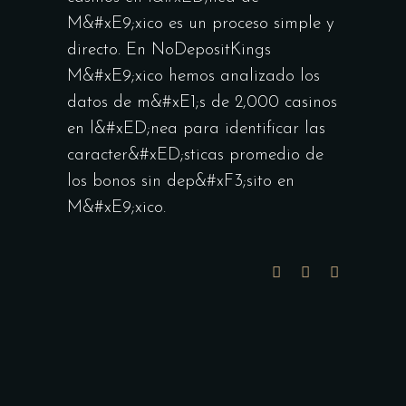
M&#xE9;xico es un proceso simple y
directo. En NoDepositKings
M&#xE9;xico hemos analizado los
datos de m&#xE1;s de 2,000 casinos
en l&#xED;nea para identificar las
caracter&#xED;sticas promedio de
los bonos sin dep&#xF3;sito en
M&#xE9;xico.