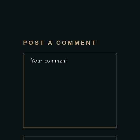
POST A COMMENT