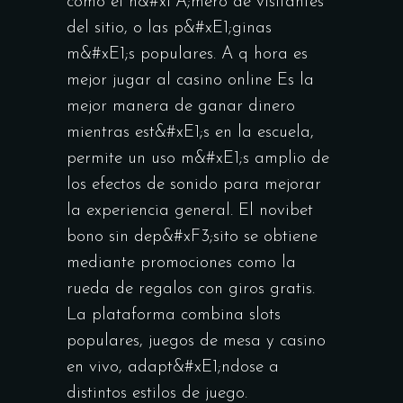
como el n&#xFA;mero de visitantes
del sitio, o las p&#xE1;ginas
m&#xE1;s populares. A q hora es
mejor jugar al casino online Es la
mejor manera de ganar dinero
mientras est&#xE1;s en la escuela,
permite un uso m&#xE1;s amplio de
los efectos de sonido para mejorar
la experiencia general. El novibet
bono sin dep&#xF3;sito se obtiene
mediante promociones como la
rueda de regalos con giros gratis.
La plataforma combina slots
populares, juegos de mesa y casino
en vivo, adapt&#xE1;ndose a
distintos estilos de juego.