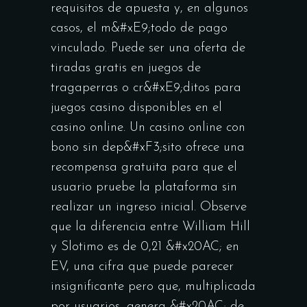
requisitos de apuesta y, en algunos
casos, el m&#xE9;todo de pago
vinculado. Puede ser una oferta de
tiradas gratis en juegos de
tragaperras o cr&#xE9;ditos para
juegos casino disponibles en el
casino online. Un casino online con
bono sin dep&#xF3;sito ofrece una
recompensa gratuita para que el
usuario pruebe la plataforma sin
realizar un ingreso inicial. Observe
que la diferencia entre William Hill
y Slotimo es de 0,21 &#x20AC; en
EV, una cifra que puede parecer
insignificante pero que, multiplicada
por usuarios, genera &#x20AC; de