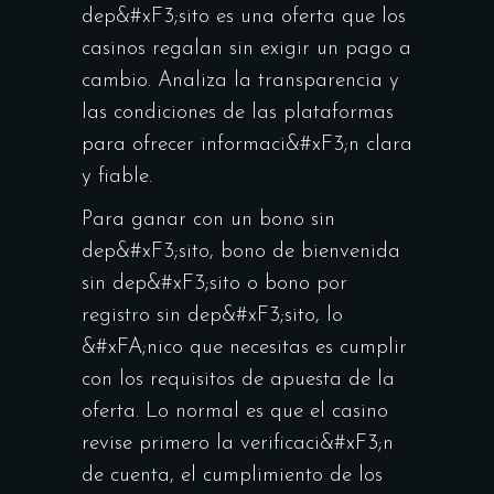
dep&#xF3;sito es una oferta que los
casinos regalan sin exigir un pago a
cambio. Analiza la transparencia y
las condiciones de las plataformas
para ofrecer informaci&#xF3;n clara
y fiable.
Para ganar con un bono sin
dep&#xF3;sito, bono de bienvenida
sin dep&#xF3;sito o bono por
registro sin dep&#xF3;sito, lo
&#xFA;nico que necesitas es cumplir
con los requisitos de apuesta de la
oferta. Lo normal es que el casino
revise primero la verificaci&#xF3;n
de cuenta, el cumplimiento de los