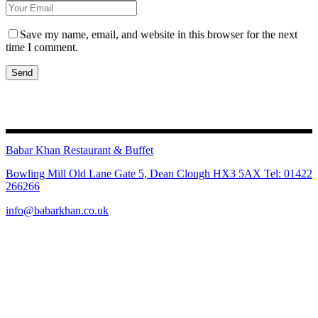
Save my name, email, and website in this browser for the next
time I comment.
Send
Babar Khan Restaurant & Buffet
Bowling Mill Old Lane Gate 5, Dean Clough HX3 5AX Tel: 01422
266266
info@babarkhan.co.uk