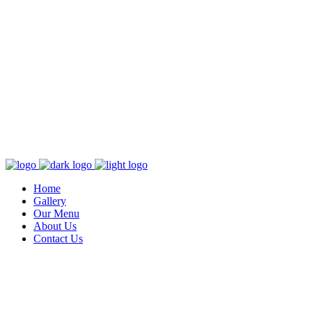
Home
Gallery
Our Menu
About Us
Contact Us