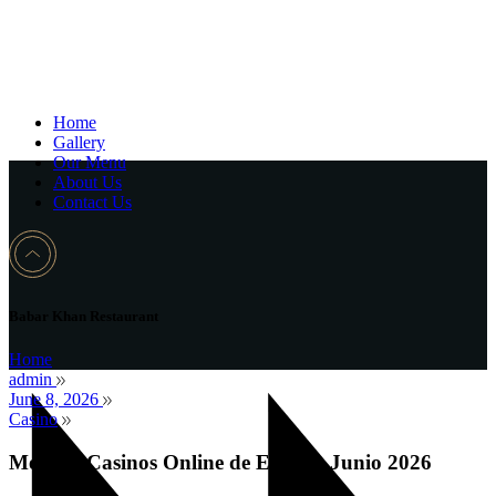
Home
Gallery
Our Menu
About Us
Contact Us
Babar Khan Restaurant
Home
admin
June 8, 2026
Casino
Mejores Casinos Online de España Junio 2026