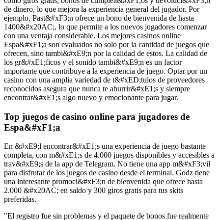
como giros gratis, bonos de cumplea&#xF1;os y devoluci&#xF3;n
de dinero, lo que mejora la experiencia general del jugador. Por
ejemplo, Past&#xF3;n ofrece un bono de bienvenida de hasta
1400&#x20AC;, lo que permite a los nuevos jugadores comenzar
con una ventaja considerable. Los mejores casinos online
Espa&#xF1;a son evaluados no solo por la cantidad de juegos que
ofrecen, sino tambi&#xE9;n por la calidad de estos. La calidad de
los gr&#xE1;ficos y el sonido tambi&#xE9;n es un factor
importante que contribuye a la experiencia de juego. Optar por un
casino con una amplia variedad de t&#xED;tulos de proveedores
reconocidos asegura que nunca te aburrir&#xE1;s y siempre
encontrar&#xE1;s algo nuevo y emocionante para jugar.
Top juegos de casino online para jugadores de
Espa&#xF1;a
En &#xE9;l encontrar&#xE1;s una experiencia de juego bastante
completa, con m&#xE1;s de 4.000 juegos disponibles y accesibles a
trav&#xE9;s de la app de Telegram. No tiene una app m&#xF3;vil
para disfrutar de los juegos de casino desde el terminal. Godz tiene
una interesante promoci&#xF3;n de bienvenida que ofrece hasta
2.000 &#x20AC; en saldo y 300 giros gratis para tus skits
preferidas.
"El registro fue sin problemas y el paquete de bonos fue realmente