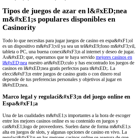
Tipos de juegos de azar en l&#xED;nea
m&#xE1;s populares disponibles en
Casinority
Todo lo que necesitas para jugar juegos de casino en espa&#xF1;ol
es un dispositivo m&#xF3;vil ya sea un tel&#xE9;fono m&#xF3;vil,
tableta o PC, una buena conexi&#xF3;n al internet y deseo de jugar.
As&#xED; que, esperamos que te haya servido
mejores casinos en
l&#xED;nea
nuestro art&#xED;culo y has encontrado los juegos de
casinos en l&#xED;nea gratis perfectos para t&#xED;. La
elecci&#xF3;n entre juegos de casino gratis o con dinero real
depende de tus preferencias personales y objetivos al jugar en
l&#xED;nea.
Marco legal y regulaci&#xF3;n del juego online en
Espa&#xF1;a
Una de las cualidades m&#xE1;s importantes a la hora de escoger
entre los mejores casinos online es su contenido en juegos y
cat&#xE1;logo de proveedores. Suelen darse de forma m&#xE1;s
alta en juegos de slots, y algunas opciones de casino en vivo. La
regulaci&#xF3;n en los mejores casinos online se asegura de que