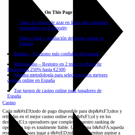
On This Page
Tipos de juegos de azar en línea más populares
disponibles en Casinority
Marco legal y regulación del juego online en
España
Bitstarz – El casino más confiable del mundo
MinoCasino – Registro en 2 min con Bono de
Bienvenida 250% hasta €2300
Nuestra metodología para seleccionar los mejores
casinos online en España
Top juegos de casino online para jugadores de
España
Casino
Cada m&#xE9;todo de pago disponible para dep&#xF3;sitos y
retiradas en el mejor casino online espa&#xF1;ol y en los
dem&#xE1;s operadores que completan nuestro ranking de
operadores top es totalmente fiable. Una buena b&#xFA;squeda
resulta clave para jugar a t&#xED;tulos que permitan aspirar a