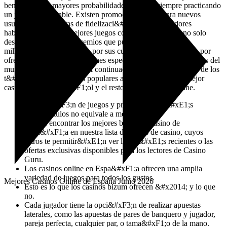
beneficios con mayores probabilidades, aunque siempre practicando
un juego responsable. Existen promociones tanto para nuevos
usuarios como ofertas de fidelizaci&#xF3;n para jugadores
habituales. Pero los mejores juegos con bote progresivo no solo
destacan por lo obvio, premios que pueden alcanzar cifras
millonarias, tambi&#xE9;n por sus cuidados dise&#xF1;os y por
ofrecer algunas de las funciones especiales m&#xE1;s atractivas del
mundo de las tragaperras. A continuaci&#xF3;n te dejamos 5 de los
t&#xED;tulos m&#xE1;s populares a los que jugar en el mejor
casino online espa&#xF1;ol y el resto de top casinos online.
Selecci&#xF3;n de juegos y proveedores M&#xE1;s
t&#xED;tulos no equivale a mejor casino.
Puedes encontrar los mejores bonos de casino de
Espa&#xF1;a en nuestra lista de bonos de casino, cuyos
filtros te permitir&#xE1;n ver los m&#xE1;s recientes o las
ofertas exclusivas disponibles para los lectores de Casino
Guru.
Los casinos online en Espa&#xF1;a ofrecen una amplia
variedad de juegos para todos los gustos.
Mejores Casinos Online de España Junio 2026
Esto es lo que los casinos bizum ofrecen &#x2014; y lo que
no.
Cada jugador tiene la opci&#xF3;n de realizar apuestas
laterales, como las apuestas de pares de banquero y jugador,
pareja perfecta, cualquier par, o tama&#xF1;o de la mano.