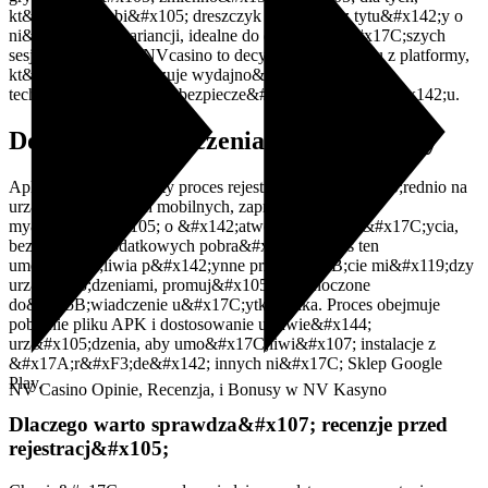
kt&#xF3;rzy lubi&#x105; dreszczyk emocji, oraz tytu&#x142;y o
ni&#x17C;szej wariancji, idealne do d&#x142;u&#x17C;szych
sesji. Wyb&#xF3;r NVcasino to decyzja o korzystaniu z platformy,
kt&#xF3;ra priorytetyzuje wydajno&#x15B;&#x107;
technologiczn&#x105; i bezpiecze&#x144;stwo kapita&#x142;u.
Do&#x15B;wiadczenia nowych graczy
Aplikacja oferuje prosty proces rejestracji bezpo&#x15B;rednio na
urz&#x105;dzeniach mobilnych, zaprojektowany z
my&#x15B;l&#x105; o &#x142;atwo&#x15B;ci u&#x17C;ycia,
bez potrzeby dodatkowych pobra&#x144;. Proces ten
umo&#x17C;liwia p&#x142;ynne przej&#x15B;cie mi&#x119;dzy
urz&#x105;dzeniami, promuj&#x105;c zjednoczone
do&#x15B;wiadczenie u&#x17C;ytkownika. Proces obejmuje
pobranie pliku APK i dostosowanie ustawie&#x144;
urz&#x105;dzenia, aby umo&#x17C;liwi&#x107; instalacje z
&#x17A;r&#xF3;de&#x142; innych ni&#x17C; Sklep Google
Play.
NV Casino Opinie, Recenzja, i Bonusy w NV Kasyno
Dlaczego warto sprawdza&#x107; recenzje przed
rejestracj&#x105;