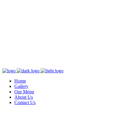
Home
Gallery
Our Menu
About Us
Contact Us