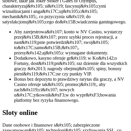
slotowe, takie jak Joker Stoker i Gates of Olympus,
charakteryzuj&#x105; si&#x119; fascynuj&#x105;cymi
wizualizacjami i anga&#x17C;uj&#x105;c&#x105;
mechanik&#x105;, co przyczynia si&#x119; do
satysfakcjonuj&#x105;cego do&#x15B;wiadczenia gamingowego.
Aby zarejestrowa&#x107; konto w NV Casino, wystarczy
przej&#x15B;&#x107; przez szybki proces rejestracji, a
nast&#x119;pnie potwierdzi&#x107; swoj&#x105;
to&#x17C;samo&#x15B;&#x107;,
przesy&#x142;aj&#x105;c wymagane dokumenty.
Dodatkowo, kasyno oferuje gr&#x119; w Ko&#x142;o
Fortuny, dost&#x119;pn&#x105; raz dziennie dla wszystkich
graczy &#x2013; nagrody obejmuj&#x105; spiny, bonusy
pieni&#x119;&#x17C;ne czy punkty VIP.
Bonus bez depozytu to prawdziwy rarytas dla graczy, a NV
Casino oferuje tak&#x105; promocj&#x119;, aby
zach&#x119;ci&#x107; nowych
u&#x17C;ytkownik&#xF3;w do wypr&#xF3;bowania
platformy bez ryzyka finansowego.
Sloty online
Dane osobowe i finansowe s&#x105; zabezpieczone
zaawansowan&#x105; technologi&#x105; szyfrowania SSL, co