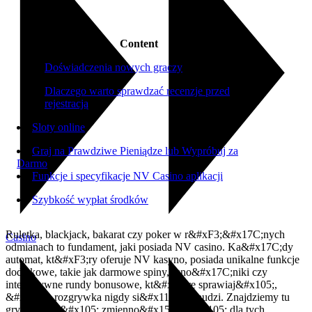
Content
Doświadczenia nowych graczy
Dlaczego warto sprawdzać recenzje przed
rejestracją
Sloty online
Graj na Prawdziwe Pieniądze lub Wypróbuj za
Darmo
Funkcje i specyfikacje NV Casino aplikacji
Szybkość wypłat środków
Ruletka, blackjack, bakarat czy poker w r&#xF3;&#x17C;nych
Casino
odmianach to fundament, jaki posiada NV casino. Ka&#x17C;dy
automat, kt&#xF3;ry oferuje NV kasyno, posiada unikalne funkcje
dodatkowe, takie jak darmowe spiny, mno&#x17C;niki czy
interaktywne rundy bonusowe, kt&#xF3;re sprawiaj&#x105;,
&#x17C;e rozgrywka nigdy si&#x119; nie nudzi. Znajdziemy tu
gry z wysok&#x105; zmienno&#x15B;ci&#x105; dla tych,