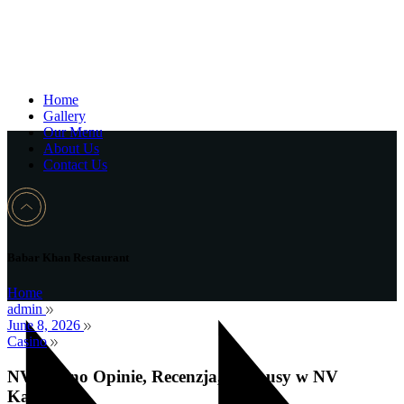
Home
Gallery
Our Menu
About Us
Contact Us
Babar Khan Restaurant
Home
admin
June 8, 2026
Casino
NV Casino Opinie, Recenzja, i Bonusy w NV
Kasyno