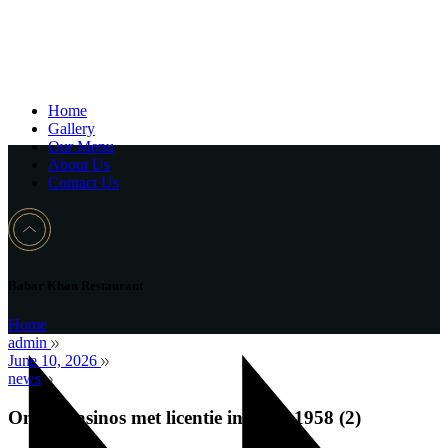
Home
Gallery
Our Menu
About Us
Contact Us
Babar Khan Restaurant
Home
admin
June 10, 2026
news
Online casinos met licentie in Belgi.1958 (2)