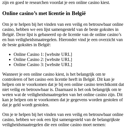
zijn en goed te researchen voordat je een online casino kiest.
Online casino’s met licentie in België
Om je te helpen bij het vinden van een veilig en betrouwbaar online
casino, hebben we een lijst samengesteld van de beste goksites in
België. Deze lijst is gebaseerd op de licentie van de online casino’s
en hun veiligheidsmaatregelen. Hieronder vind je een overzicht van
de beste goksites in België:
Online Casino 1: [website URL]
Online Casino 2: [website URL]
Online Casino 3: [website URL]
Wanneer je een online casino kiest, is het belangrijk om te
controleren of het casino een licentie heeft in België. Dit kan je
helpen om te voorkomen dat je bij een online casino terechtkomt dat
niet veilig en betrouwbaar is. Daarnaast is het ook belangrijk om te
weten wat de veiligheidsmaatregelen van het online casino zijn. Dit
kan je helpen om te voorkomen dat je gegevens worden gestolen of
dat je geld wordt gestolen.
Om je te helpen bij het vinden van een veilig en betrouwbaar online
casino, hebben we ook een lijst samengesteld van de belangrijkste
veiligheidsmaatregelen die een online casino moet nemen: