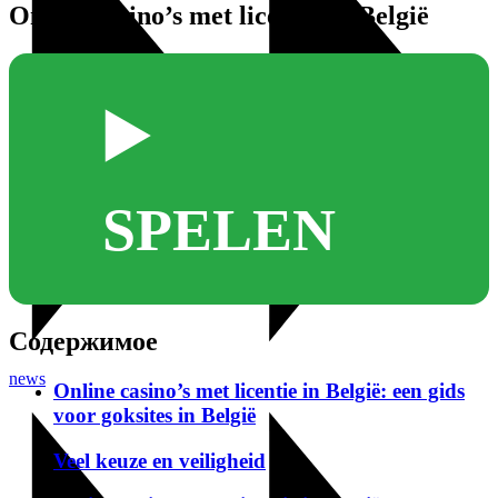
Online casino’s met licentie in België
▶️
SPELEN
Содержимое
news
Online casino’s met licentie in België: een gids
voor goksites in België
Veel keuze en veiligheid