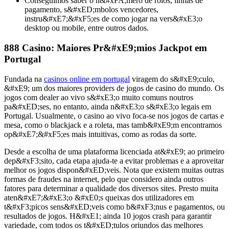
Conseguimos saber o n&#xFA;mero de rolos, linhas de
pagamento, s&#xED;mbolos vencedores,
instru&#xE7;&#xF5;es de como jogar na vers&#xE3;o
desktop ou mobile, entre outros dados.
888 Casino: Maiores Pr&#xE9;mios Jackpot em
Portugal
Fundada na
casinos online em portugal
viragem do s&#xE9;culo,
&#xE9; um dos maiores providers de jogos de casino do mundo. Os
jogos com dealer ao vivo s&#xE3;o muito comuns noutros
pa&#xED;ses, no entanto, ainda n&#xE3;o s&#xE3;o legais em
Portugal. Usualmente, o casino ao vivo foca-se nos jogos de cartas e
mesa, como o blackjack e a roleta, mas tamb&#xE9;m encontramos
op&#xE7;&#xF5;es mais intuitivas, como as rodas da sorte.
Desde a escolha de uma plataforma licenciada at&#xE9; ao primeiro
dep&#xF3;sito, cada etapa ajuda-te a evitar problemas e a aproveitar
melhor os jogos dispon&#xED;veis. Nota que existem muitas outras
formas de fraudes na internet, pelo que considero ainda outros
fatores para determinar a qualidade dos diversos sites. Presto muita
aten&#xE7;&#xE3;o &#xE0;s queixas dos utilizadores em
t&#xF3;picos sens&#xED;veis como b&#xF3;nus e pagamentos, ou
resultados de jogos. H&#xE1; ainda 10 jogos crash para garantir
variedade, com todos os t&#xED;tulos oriundos das melhores