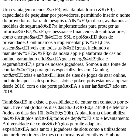
Uma vantagem menos &#xF3;bvia da plataforma &#xE9; a
capacidade de pesquisar por provedores, permitindo inserir o nome
do provedor na barra de pesquisa. Al&#xE9;m disso, avaliamos as
medidas de seguran&#xE7;a implementadas para proteger as
informa&#xE7;&#xF5;es pessoais e financeiras dos utilizadores,
como encripta&#xE7;&#xE3;o SSL e pol&#xED;ticas de
privacidade. Continuamos a implementar pr&#xE1;ticas
sustent&#xE1;veis em todas as &#xE1;reas, incluindo a
manuten&#xE7;&#xE3;o da nossa app e plataforma de casino
online, garantindo efici&#xEA;ncia energ&#xE9;tica e
seguran&#xE7;a para os nossos jogadores. Somos a sua fonte de
confian&#xE7;a para guias especializados em iGaming,
not&#xED;cias e an&#xE1;lises de sites de jogos de azar online,
incluindo apostas desportivas, slots e poker, pois estamos a operar
desde 2016, com o site portugu&#xEA;s a ser lan&#xE7;ado em
2018.
Tamb&#xE9;m existe a possibilidade de entrar em contacto por e-
mail, live chat (todos os dias das 8h30 &#xE0;s 23h30) e telefone
(todos os dias das 10h &#xE0;s 20h). A plataforma disponibiliza
m&#xFA;ltiplos m&#xE9;todos de dep&#xF3;sito e levantamento.
A diversidade de conte&#xFA;dos permite adaptar a
experi&#xEA;ncia tanto a jogadores de slots como a utilizadores
que preferem jogos de mesa ou formatos alternativos. Embora