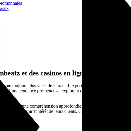
yptomonnaies
beatz
nbeatz et des casinos en ligne
 gamme toujours plus vaste de jeux et d’expériences. Au cœur de cette 
cœur d’une tendance prometteuse, explorant comment les amateurs de jeu
ence.
nos nécessite une compréhension approfondie des tendances émergentes et
afin de soutenir l’intérêt de leurs clients. Cet article explorera diversem
jeu en ligne