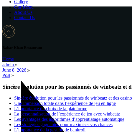
Gallery
Our Menu
About Us
Contact Us
Babar Khan Restaurant
Home
admin
June 8, 2026
Post
Sincère évolution pour les passionnés de winbeatz et d
Sincère évolution pour les passionnés de winbeatz et des casino
Une immersion totale dans l’expérience de jeu en ligne
L’importance du choix de la plateforme
La personnalisation de l’expérience de jeu avec winbeatz
Les avantages des algorithmes d’apprentissage automatique
Les stratégies gagnantes pour maximiser vos chances
L’importance de la gestion de bankroll