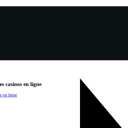
es casinos en ligne
s en ligne