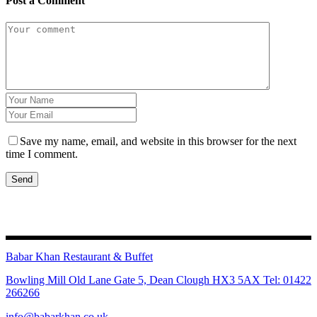
Post a Comment
Save my name, email, and website in this browser for the next
time I comment.
Send
Babar Khan Restaurant & Buffet
Bowling Mill Old Lane Gate 5, Dean Clough HX3 5AX Tel: 01422
266266
info@babarkhan.co.uk