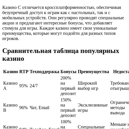
Казино C отличается кроссплатформенностью, обеспечивая
безупречный доступ к играм как с настольных, так и с
мобильных устройств. Они регулярно проводят специальные
акции и предлагают интересные бонусы, что добавляет
стимула для игры. Каждое казино имеет свои уникальные
преимущества, которые могут подойти для разных типов
игроков.
Сравнительная таблица популярных
казино
Казино
RTP
Техподдержка
Бонусы
Преимущества
Недост
200%
Казино
на
Широкий
Требован
95%
24/7
A
первый
выбор игр
отыгрыш
депозит
150%
Огранич
Казино
на
Эксклюзивные
96%
Чат, Email
методы
B
первый
игры
вывода
депозит
100%
Меньше 
Казино
на
Специальные