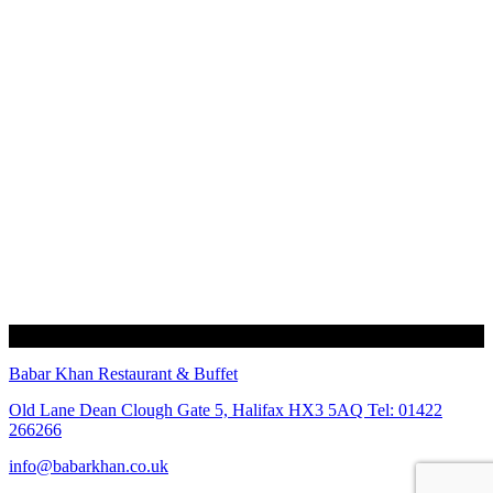
Babar Khan Restaurant & Buffet
Old Lane Dean Clough Gate 5, Halifax HX3 5AQ Tel: 01422
266266
info@babarkhan.co.uk