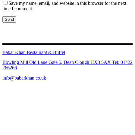
Save my name, email, and website in this browser for the next
time I comment.
Send
Babar Khan Restaurant & Buffet
Bowling Mill Old Lane Gate 5, Dean Clough HX3 5AX Tel: 01422
266266
info@babarkhan.co.uk