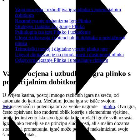
Vaga procjena i uzbudljiva igra plinko s potencijalnim
dobitkom
Razumijevanje mehanizma igre Plinko
Strategije i taktike za igranje Plinko
Psihologija iza igre Plinko i uzbuđenje
Uloga rizikovanja i potencijalnih dobitaka u privlačnosti
plinka
Tehnološki razvoj i digitalne verzije plinko igre
Utjecaj digitalizacije na popularnost i dostupnost plinka
Odgovorno igranje Plinka i upravljanje rizikom
Vaga procjena i uzbudljiva igra plinko s
potencijalnim dobitkom
U svijetu kasina, postoji mnogo različitih igara na sreću, od
automata do kartica. Međutim, jedna igra se ističe svojom
jednostavnošću i potencijalom za velike nagrade –
plinko
. Ova igra,
Post
često opisivana kao moderni oblik loterije s elementima vještine,
pruža jedinstveno iskustvo igranja koje privlači igrače svih uzrasta.
Igra plinko temelji se na principu slučajnosti, ali s malim dozama
strategije i promatranja, igrač može pokušati maksimizirati svoje
šanse za dobitak.