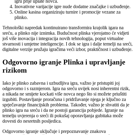
igru prije uplate novca.
Inovativne varijacije igre nude dodatne značajke i uzbuđenje.
Online kasina organiziraju turnire i promocije vezane za
plinko.
Tehnološki napredak kontinuirano transformira krajolik igara na
sreću, a plinko nije iznimka. Budućnost plinka vjerojatno će vidjeti
još više inovacija i integracija novih tehnologija, poput virtualne
stvarnosti i umjetne inteligencije. I dok se igra i dalje temelji na sreći,
digitalne verzije pružaju igračima veći izbor, praktičnost i uzbuđenje.
Odgovorno igranje Plinka i upravljanje
rizikom
Iako je plinko zabavna i uzbudljiva igra, važno je pristupiti joj
odgovorno i s razmjerom. Igra na sreću uvijek nosi inherentni rizik,
a nikada ne smijete kockati više novca nego što si možete priuštiti
izgubiti. Postavljanje proračuna i pridržavanje njega je ključno za
sprječavanje financijskih problema. Također, važno je shvatiti da je
plinko igra na sreću i da ne postoji garancija pobjede. Igranje na
temelju uvjerenja o sreći ili pokušaj oporavljanja gubitaka može
dovesti do nesretnih posljedica.
Odgovorno igranje uključuje i prepoznavanje znakova