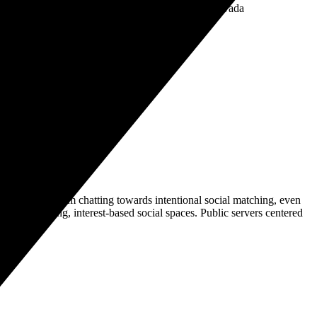
á procurando um parceiro. Há, ainda, uma área reservada
ience from random chatting towards intentional social matching, even
ho need ongoing, interest-based social spaces. Public servers centered