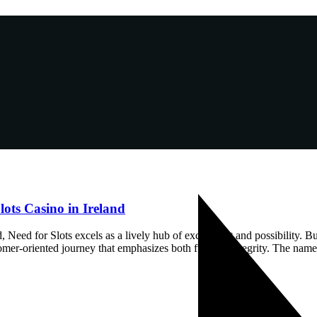
lots Casino in Ireland
d, Need for Slots excels as a lively hub of excitement and possibility. B
er-oriented journey that emphasizes both fun and integrity. The name it