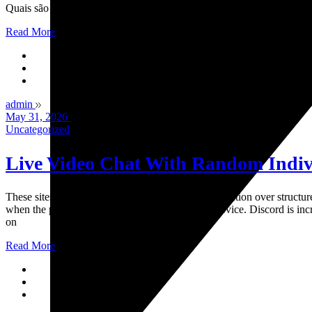
Quais são as possibilities de que essas pessoas sejam solteiras e in
Read More
admin
May 31, 2026
Uncategorized
Live Video Chat With Random Indiv
These sites emphasize prompt matching and low friction over structure
when the platform avoids calling itself a dating service. Discord is in
on
Read More